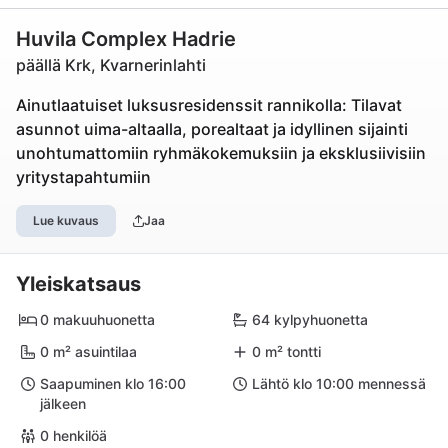
Huvila Complex Hadrie
päällä Krk, Kvarnerinlahti
Ainutlaatuiset luksusresidenssit rannikolla: Tilavat
asunnot uima-altaalla, porealtaat ja idyllinen sijainti
unohtumattomiin ryhmäkokemuksiin ja eksklusiivisiin
yritystapahtumiin
Lue kuvaus
Jaa
Yleiskatsaus
0 makuuhuonetta
64 kylpyhuonetta
0 m² asuintilaa
0 m² tontti
Saapuminen klo 16:00
Lähtö klo 10:00 mennessä
jälkeen
0 henkilöä