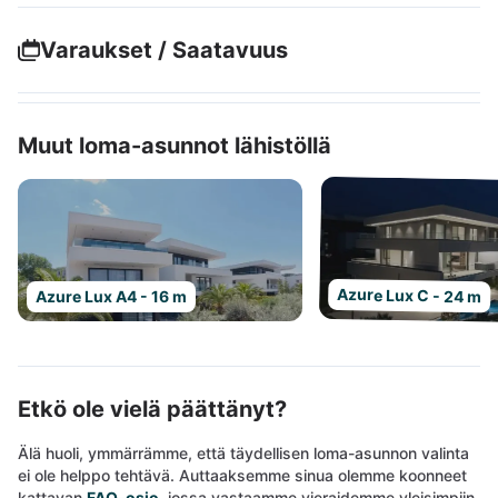
Varaukset / Saatavuus
Muut loma-asunnot lähistöllä
Azure Lux C - 24 m
Azure Lux A4 - 16 m
Etkö ole vielä päättänyt?
Älä huoli, ymmärrämme, että täydellisen loma-asunnon valinta
ei ole helppo tehtävä. Auttaaksemme sinua olemme koonneet
kattavan
FAQ-osio
, jossa vastaamme vieraidemme yleisimpiin