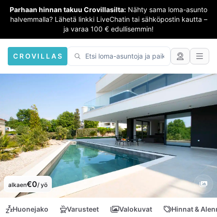
Parhaan hinnan takuu Crovillasilta:
Nähty sama loma-asunto
halvemmalla? Lähetä linkki LiveChatin tai sähköpostin kautta –
ja varaa 100 € edullisemmin!
CROVILLAS
€0
alkaen
/ yö
Huonejako
Varusteet
Valokuvat
Hinnat & Ale