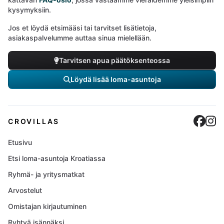
kysymyksiin.
Jos et löydä etsimääsi tai tarvitset lisätietoja,
asiakaspalvelumme auttaa sinua mielellään.
Tarvitsen apua päätöksenteossa
Löydä lisää loma-asuntoja
Cro
C
CROVILLAS
Etusivu
Etsi loma-asuntoja Kroatiassa
Ryhmä- ja yritysmatkat
Arvostelut
Omistajan kirjautuminen
Ryhtyä isännäksi