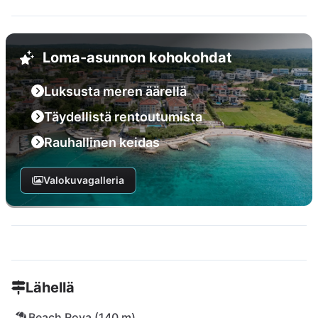
Loma-asunnon kohokohdat
Luksusta meren äärellä
Täydellistä rentoutumista
Rauhallinen keidas
Valokuvagalleria
Lähellä
Beach Rova (140 m)