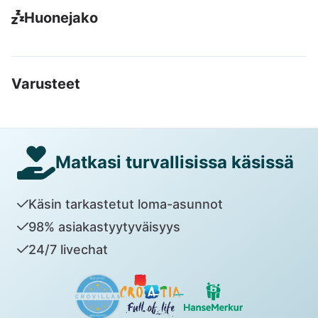
Huonejako
Varusteet
Matkasi turvallisissa käsissä
Käsin tarkastetut loma-asunnot
98% asiakastyytyväisyys
24/7 livechat