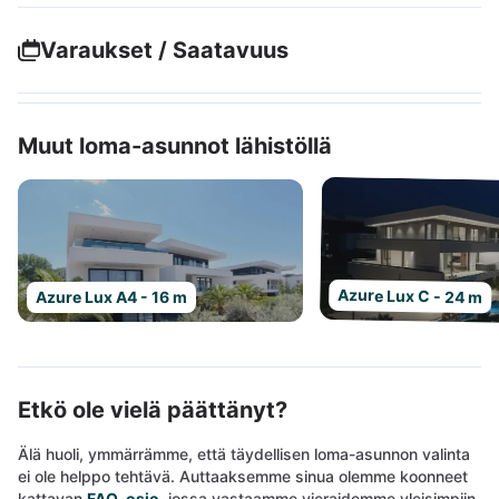
Varaukset / Saatavuus
Muut loma-asunnot lähistöllä
Azure Lux C - 24 m
Azure Lux A4 - 16 m
Etkö ole vielä päättänyt?
Älä huoli, ymmärrämme, että täydellisen loma-asunnon valinta
ei ole helppo tehtävä. Auttaaksemme sinua olemme koonneet
kattavan
FAQ-osio
, jossa vastaamme vieraidemme yleisimpiin