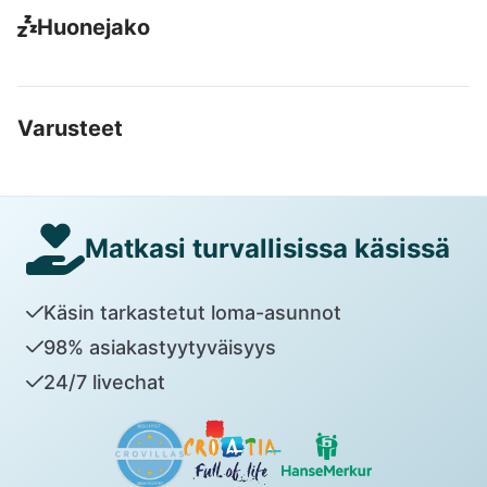
Huonejako
Varusteet
Matkasi turvallisissa käsissä
Käsin tarkastetut loma-asunnot
98% asiakastyytyväisyys
24/7 livechat