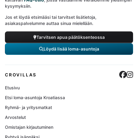
kysymyksiin.
Jos et löydä etsimääsi tai tarvitset lisätietoja,
asiakaspalvelumme auttaa sinua mielellään.
Tarvitsen apua päätöksenteossa
Löydä lisää loma-asuntoja
Cro
C
CROVILLAS
Etusivu
Etsi loma-asuntoja Kroatiassa
Ryhmä- ja yritysmatkat
Arvostelut
Omistajan kirjautuminen
Ryhtyä isännäksi