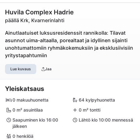
Huvila Complex Hadrie
päällä Krk, Kvarnerinlahti
Ainutlaatuiset luksusresidenssit rannikolla: Tilavat
asunnot uima-altaalla, porealtaat ja idyllinen sijainti
unohtumattomiin ryhmäkokemuksiin ja eksklusiivisiin
yritystapahtumiin
Lue kuvaus
Jaa
Yleiskatsaus
0 makuuhuonetta
64 kylpyhuonetta
0 m² asuintilaa
0 m² tontti
Saapuminen klo 16:00
Lähtö klo 10:00 mennessä
jälkeen
0 henkilöä