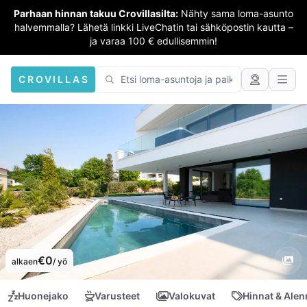
Parhaan hinnan takuu Crovillasilta:
Nähty sama loma-asunto
halvemmalla? Lähetä linkki LiveChatin tai sähköpostin kautta –
ja varaa 100 € edullisemmin!
CROVILLAS
€0
alkaen
/ yö
Huonejako
Varusteet
Valokuvat
Hinnat & Ale