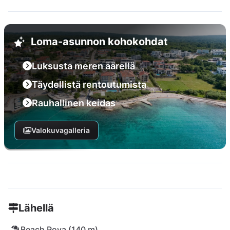
Loma-asunnon kohokohdat
Luksusta meren äärellä
Täydellistä rentoutumista
Rauhallinen keidas
Valokuvagalleria
Lähellä
Beach Rova (140 m)