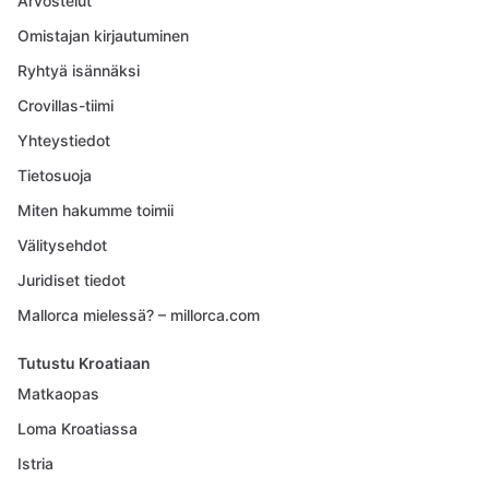
Arvostelut
Omistajan kirjautuminen
Ryhtyä isännäksi
Crovillas-tiimi
Yhteystiedot
Tietosuoja
Miten hakumme toimii
Välitysehdot
Juridiset tiedot
Mallorca mielessä? – millorca.com
Tutustu Kroatiaan
Matkaopas
Loma Kroatiassa
Istria