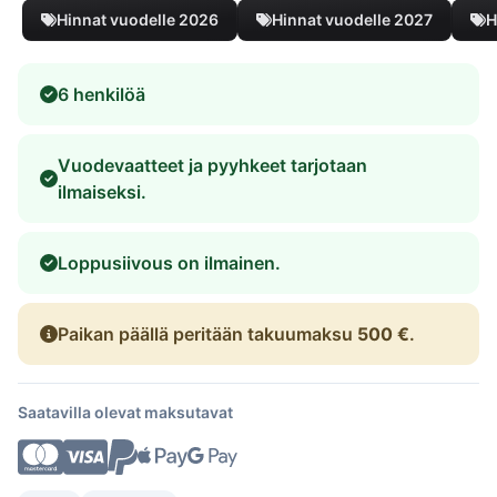
Hinnat vuodelle 2026
Hinnat vuodelle 2027
H
6 henkilöä
Vuodevaatteet ja pyyhkeet tarjotaan
ilmaiseksi.
Loppusiivous on ilmainen.
Paikan päällä peritään takuumaksu
500 €
.
Saatavilla olevat maksutavat