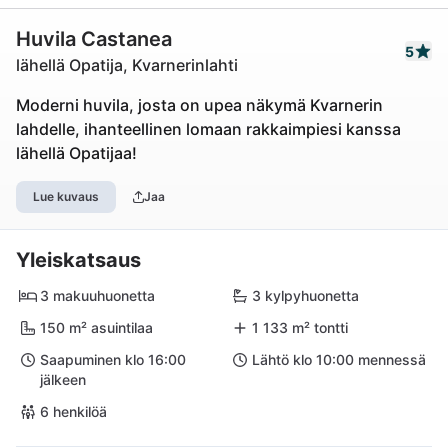
Huvila Castanea
5
lähellä Opatija, Kvarnerinlahti
Moderni huvila, josta on upea näkymä Kvarnerin
lahdelle, ihanteellinen lomaan rakkaimpiesi kanssa
lähellä Opatijaa!
Lue kuvaus
Jaa
Yleiskatsaus
3 makuuhuonetta
3 kylpyhuonetta
150 m² asuintilaa
1 133 m² tontti
Saapuminen klo 16:00
Lähtö klo 10:00 mennessä
jälkeen
6 henkilöä