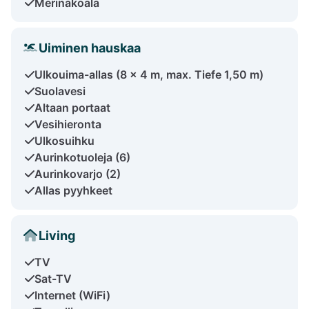
Merinäköala
Uiminen hauskaa
Ulkouima-allas (8 x 4 m, max. Tiefe 1,50 m)
Suolavesi
Altaan portaat
Vesihieronta
Ulkosuihku
Aurinkotuoleja (6)
Aurinkovarjo (2)
Allas pyyhkeet
Living
TV
Sat-TV
Internet (WiFi)