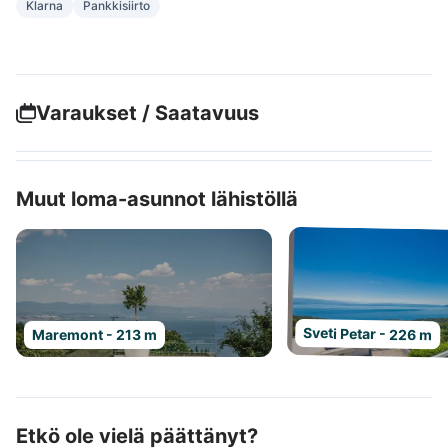
Klarna
Pankkisiirto
Varaukset / Saatavuus
Muut loma-asunnot lähistöllä
Sveti Petar - 226 m
Maremont - 213 m
Etkö ole vielä päättänyt?