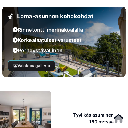
Loma-asunnon kohokohdat
Rinnetontti merinäköalalla
Korkealaatuiset varusteet
Perheystävällinen
Valokuvagalleria
Tyylikäs asuminen
150 m²:ssä