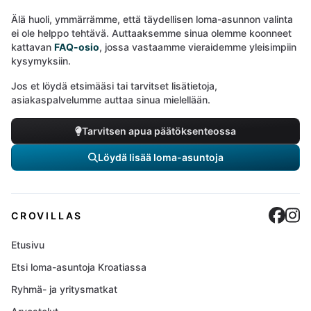
Älä huoli, ymmärrämme, että täydellisen loma-asunnon valinta
ei ole helppo tehtävä. Auttaaksemme sinua olemme koonneet
kattavan
FAQ-osio
, jossa vastaamme vieraidemme yleisimpiin
kysymyksiin.
Jos et löydä etsimääsi tai tarvitset lisätietoja,
asiakaspalvelumme auttaa sinua mielellään.
Tarvitsen apua päätöksenteossa
Löydä lisää loma-asuntoja
Cro
C
CROVILLAS
Etusivu
Etsi loma-asuntoja Kroatiassa
Ryhmä- ja yritysmatkat