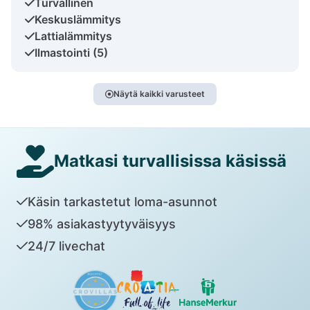
Turvallinen
Keskuslämmitys
Lattialämmitys
Ilmastointi (5)
Näytä kaikki varusteet
Matkasi turvallisissa käsissä
Käsin tarkastetut loma-asunnot
98% asiakastyytyväisyys
24/7 livechat