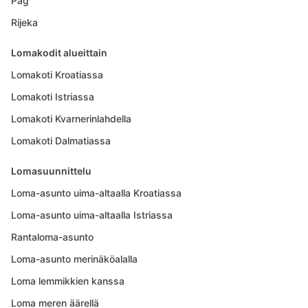
Pag
Rijeka
Lomakodit alueittain
Lomakoti Kroatiassa
Lomakoti Istriassa
Lomakoti Kvarnerinlahdella
Lomakoti Dalmatiassa
Lomasuunnittelu
Loma-asunto uima-altaalla Kroatiassa
Loma-asunto uima-altaalla Istriassa
Rantaloma-asunto
Loma-asunto merinäköalalla
Loma lemmikkien kanssa
Loma meren äärellä