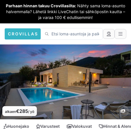
Parhaan hinnan takuu Crovillasilta:
Nähty sama loma-asunto
halvemmalla? Lähetä linkki LiveChatin tai sähköpostin kautta –
ja varaa 100 € edullisemmin!
CROVILLAS
€285
alkaen
/ yö
Huonejako
Varusteet
Valokuvat
Hinnat & Ale