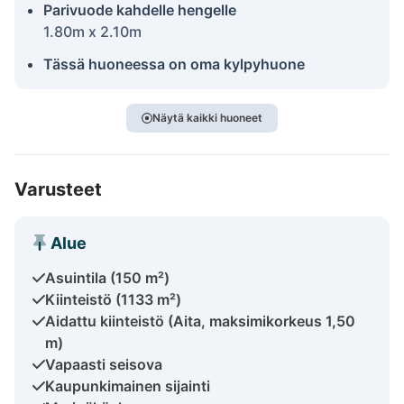
Parivuode kahdelle hengelle
1.80m x 2.10m
Tässä huoneessa on oma kylpyhuone
Näytä kaikki huoneet
Varusteet
Alue
Asuintila (150 m²)
Kiinteistö (1133 m²)
Aidattu kiinteistö (Aita, maksimikorkeus 1,50
m)
Vapaasti seisova
Kaupunkimainen sijainti