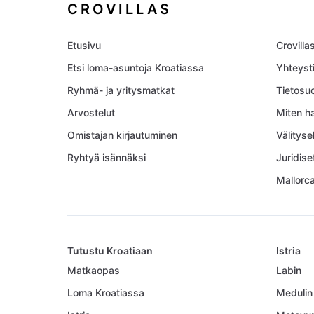
CROVILLAS
Etusivu
Crovillas
Etsi loma-asuntoja Kroatiassa
Yhteyst
Ryhmä- ja yritysmatkat
Tietosu
Arvostelut
Miten h
Omistajan kirjautuminen
Välitys
Ryhtyä isännäksi
Juridise
Mallorca
Tutustu Kroatiaan
Istria
Matkaopas
Labin
Loma Kroatiassa
Medulin