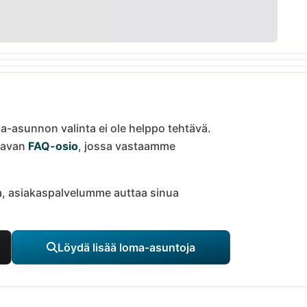
a-asunnon valinta ei ole helppo tehtävä.
tavan
FAQ-osio
, jossa vastaamme
oja, asiakaspalvelumme auttaa sinua
Löydä lisää loma-asuntoja