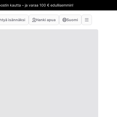
stin kautta – ja varaa 100 € edullisemmin!
htyä isännäksi
Hanki apua
Suomi