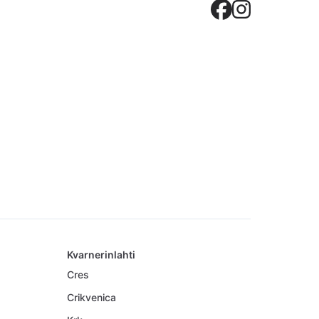
Crovilla
Crovil
Kvarnerinlahti
Cres
Crikvenica