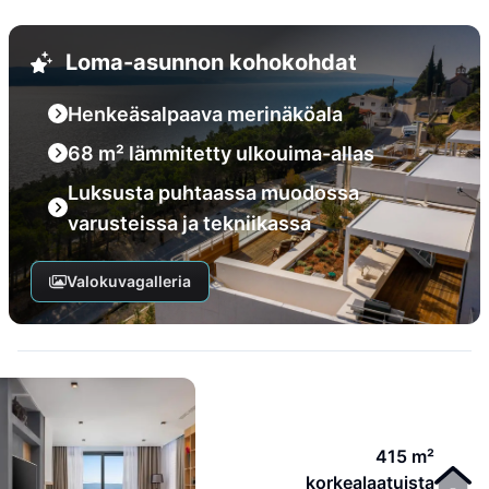
Loma-asunnon kohokohdat
Henkeäsalpaava merinäköala
68 m² lämmitetty ulkouima-allas
Luksusta puhtaassa muodossa
varusteissa ja tekniikassa
Valokuvagalleria
415 m²
korkealaatuista