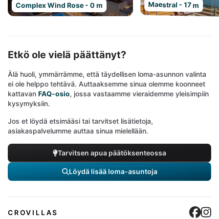
Maestral - 17 m
Complex Wind Rose - 0 m
Etkö ole vielä päättänyt?
Älä huoli, ymmärrämme, että täydellisen loma-asunnon valinta
ei ole helppo tehtävä. Auttaaksemme sinua olemme koonneet
kattavan
FAQ-osio
, jossa vastaamme vieraidemme yleisimpiin
kysymyksiin.
Jos et löydä etsimääsi tai tarvitset lisätietoja,
asiakaspalvelumme auttaa sinua mielellään.
Tarvitsen apua päätöksenteossa
Löydä lisää loma-asuntoja
Cro
C
CROVILLAS