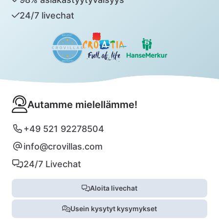
24/7 livechat
Autamme mielellämme!
+49 521 92278504
info@crovillas.com
24/7 Livechat
Aloita livechat
Usein kysytyt kysymykset