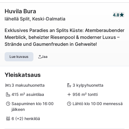
Huvila Bura
4.8
lähellä Split, Keski-Dalmatia
Exklusives Paradies an Splits Küste: Atemberaubender
Meerblick, beheizter Riesenpool & moderner Luxus –
Strände und Gaumenfreuden in Gehweite!
Lue kuvaus
Jaa
Yleiskatsaus
3 makuuhuonetta
3 kylpyhuonetta
415 m² asuintilaa
956 m² tontti
Saapuminen klo 16:00
Lähtö klo 10:00 mennessä
jälkeen
6 (+2) henkilöä