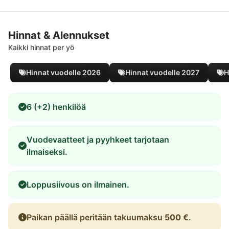
Hinnat & Alennukset
Kaikki hinnat per yö
Hinnat vuodelle 2026
Hinnat vuodelle 2027
H
6 (+2) henkilöä
Vuodevaatteet ja pyyhkeet tarjotaan
ilmaiseksi.
Loppusiivous on ilmainen.
Paikan päällä peritään takuumaksu
500 €
.