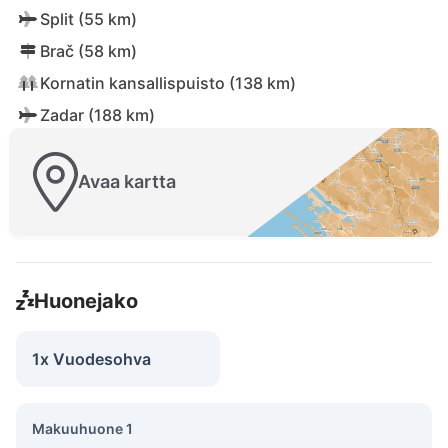
Split (55 km)
Brač (58 km)
Kornatin kansallispuisto (138 km)
Zadar (188 km)
Avaa kartta
Huonejako
1x Vuodesohva
Makuuhuone 1