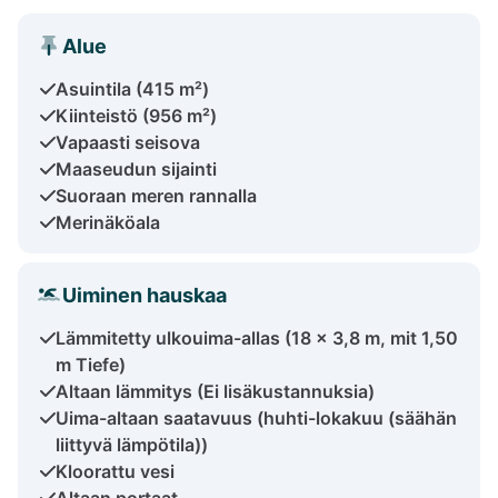
Alue
Asuintila (415 m²)
Kiinteistö (956 m²)
Vapaasti seisova
Maaseudun sijainti
Suoraan meren rannalla
Merinäköala
Uiminen hauskaa
Lämmitetty ulkouima-allas (18 x 3,8 m, mit 1,50
m Tiefe)
Altaan lämmitys (Ei lisäkustannuksia)
Uima-altaan saatavuus (huhti-lokakuu (säähän
liittyvä lämpötila))
Kloorattu vesi
Altaan portaat