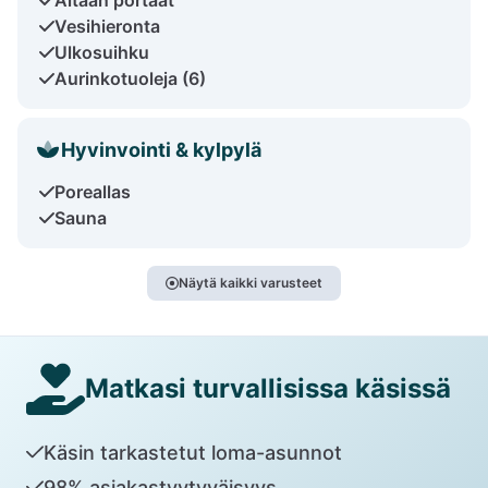
Vesihieronta
Ulkosuihku
Aurinkotuoleja (6)
Hyvinvointi & kylpylä
Poreallas
Sauna
Näytä kaikki varusteet
Matkasi turvallisissa käsissä
Käsin tarkastetut loma-asunnot
98% asiakastyytyväisyys