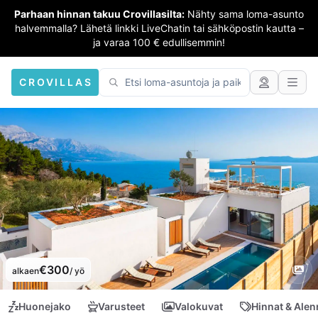
Parhaan hinnan takuu Crovillasilta:
Nähty sama loma-asunto
halvemmalla? Lähetä linkki LiveChatin tai sähköpostin kautta –
ja varaa 100 € edullisemmin!
CROVILLAS
€300
alkaen
/ yö
Huonejako
Varusteet
Valokuvat
Hinnat & Ale