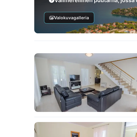
Välimerellinen puutarha, jossa 
Valokuvagalleria