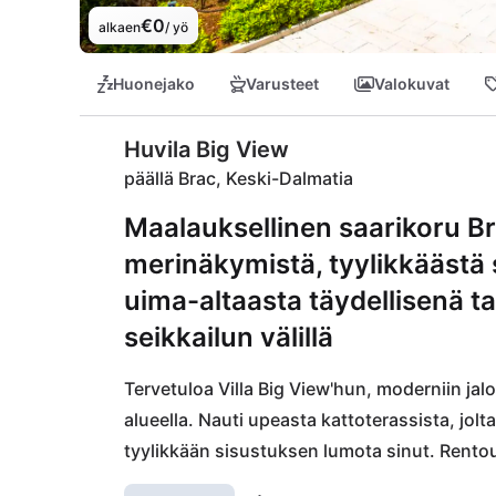
€0
alkaen
/ yö
Huonejako
Varusteet
Valokuvat
Huvila Big View
päällä Brac, Keski-Dalmatia
Maalauksellinen saarikoru Br
merinäkymistä, tyylikkäästä 
uima-altaasta täydellisenä 
seikkailun välillä
Tervetuloa Villa Big View'hun, moderniin jalo
alueella. Nauti upeasta kattoterassista, jol
tyylikkään sisustuksen lumota sinut. Rent
altaan äärellä ja koe Kroatian makea elämä lä