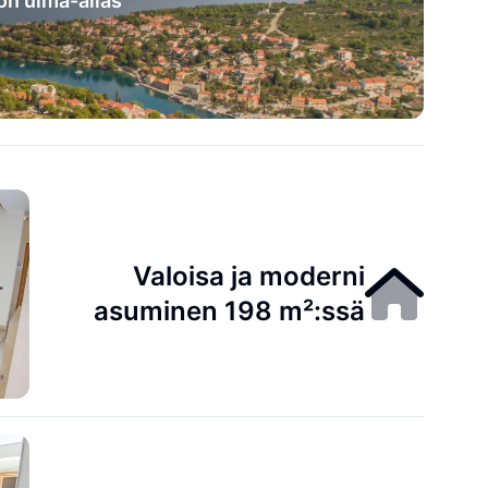
on uima-allas
Valoisa ja moderni
asuminen 198 m²:ssä