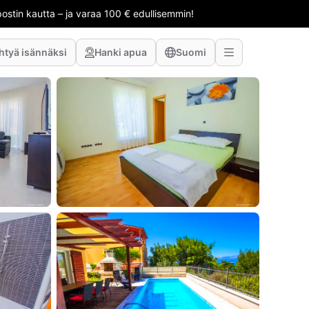
stin kautta – ja varaa 100 € edullisemmin!
htyä isännäksi
Hanki apua
Suomi