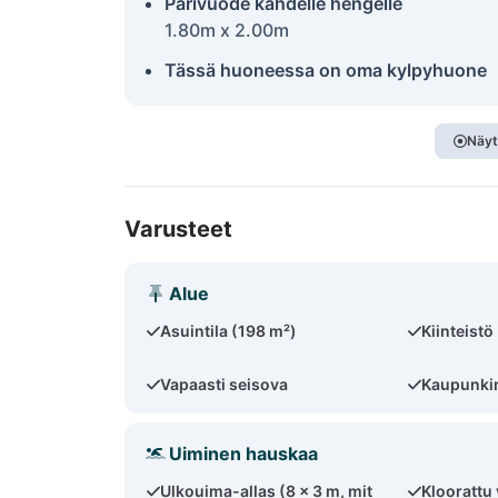
Parivuode kahdelle hengelle
1.80m x 2.00m
Tässä huoneessa on oma kylpyhuone
Näyt
Varusteet
Alue
Asuintila (198 m²)
Kiinteistö
Vapaasti seisova
Kaupunkim
Uiminen hauskaa
Ulkouima-allas (8 x 3 m, mit
Kloorattu 