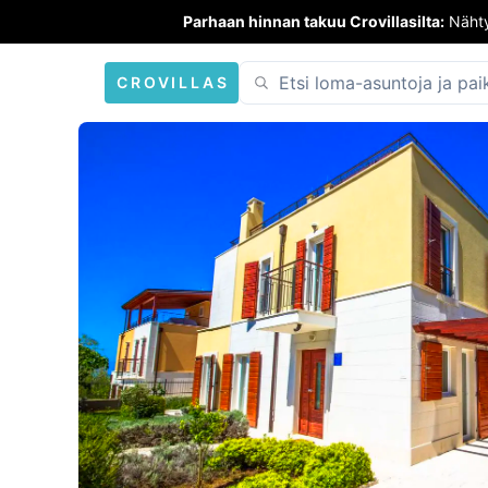
Parhaan hinnan takuu Crovillasilta:
Nähty
CROVILLAS