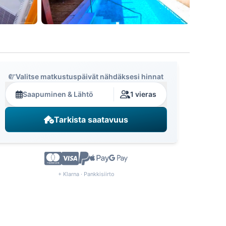
Valitse matkustuspäivät nähdäksesi hinnat
Saapuminen & Lähtö
1 vieras
Tarkista saatavuus
+ Klarna · Pankkisiirto