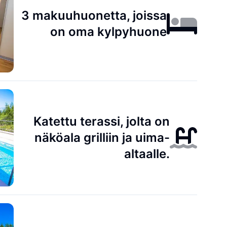
3 makuuhuonetta, joissa
on oma kylpyhuone
Katettu terassi, jolta on
näköala grilliin ja uima-
altaalle.