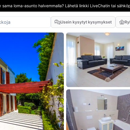
 sama loma-asunto halvemmalla? Lähetä linkki LiveChatin tai sähköpo
Usein kysytyt kysymykset
Ry