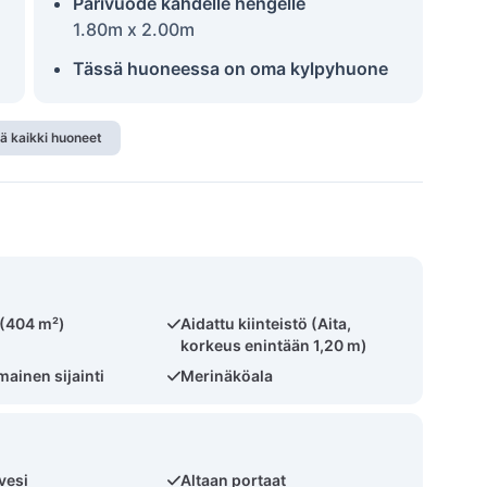
Parivuode kahdelle hengelle
1.80m x 2.00m
Tässä huoneessa on oma kylpyhuone
ä kaikki huoneet
 (404 m²)
Aidattu kiinteistö (Aita,
korkeus enintään 1,20 m)
ainen sijainti
Merinäköala
vesi
Altaan portaat