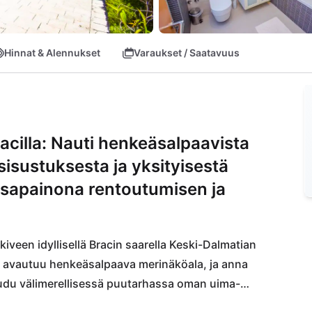
Hinnat & Alennukset
Varaukset / Saatavuus
acilla: Nauti henkeäsalpaavista
sisustuksesta ja yksityisestä
tasapainona rentoutumisen ja
kiveen idyllisellä Bracin saarella Keski-Dalmatian 
ta avautuu henkeäsalpaava merinäköala, ja anna 
oudu välimerellisessä puutarhassa oman uima-
heltä.
