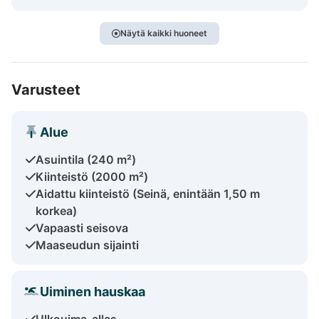
Näytä kaikki huoneet
Varusteet
Alue
Asuintila (240 m²)
Kiinteistö (2000 m²)
Aidattu kiinteistö (Seinä, enintään 1,50 m
korkea)
Vapaasti seisova
Maaseudun sijainti
Uiminen hauskaa
Ulkouima-allas