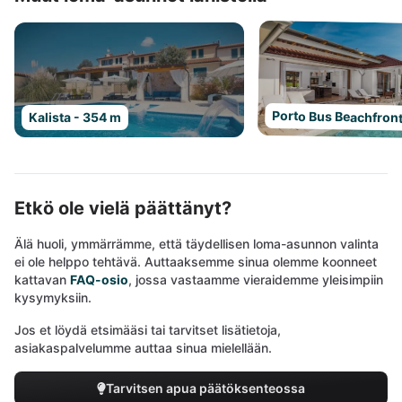
Porto Bus Beachfront
Kalista - 354 m
Etkö ole vielä päättänyt?
Älä huoli, ymmärrämme, että täydellisen loma-asunnon valinta
ei ole helppo tehtävä. Auttaaksemme sinua olemme koonneet
kattavan
FAQ-osio
, jossa vastaamme vieraidemme yleisimpiin
kysymyksiin.
Jos et löydä etsimääsi tai tarvitset lisätietoja,
asiakaspalvelumme auttaa sinua mielellään.
Tarvitsen apua päätöksenteossa