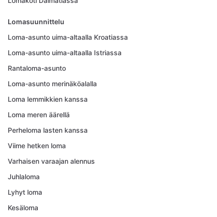
Lomakoti Dalmatiassa
Lomasuunnittelu
Loma-asunto uima-altaalla Kroatiassa
Loma-asunto uima-altaalla Istriassa
Rantaloma-asunto
Loma-asunto merinäköalalla
Loma lemmikkien kanssa
Loma meren äärellä
Perheloma lasten kanssa
Viime hetken loma
Varhaisen varaajan alennus
Juhlaloma
Lyhyt loma
Kesäloma