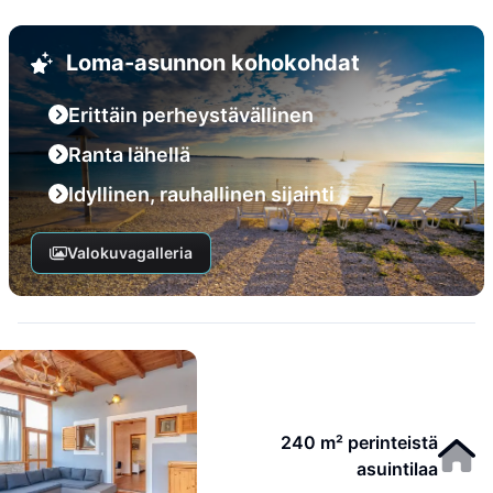
Loma-asunnon kohokohdat
Erittäin perheystävällinen
Ranta lähellä
Idyllinen, rauhallinen sijainti
Valokuvagalleria
240 m² perinteistä
asuintilaa