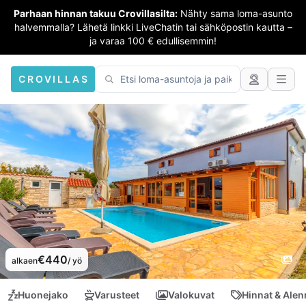
Parhaan hinnan takuu Crovillasilta:
Nähty sama loma-asunto
halvemmalla? Lähetä linkki LiveChatin tai sähköpostin kautta –
ja varaa 100 € edullisemmin!
CROVILLAS
€440
alkaen
/ yö
Huonejako
Varusteet
Valokuvat
Hinnat & Ale