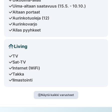
Uima-altaan saatavuus (15.5. - 10.10.)
Altaan portaat
Aurinkotuoleja (12)
Aurinkovarjo
Allas pyyhkeet
Living
TV
Sat-TV
Internet (WiFi)
Takka
Ilmastointi
Näytä kaikki varusteet