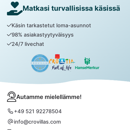
Matkasi turvallisissa käsissä
Käsin tarkastetut loma-asunnot
98% asiakastyytyväisyys
24/7 livechat
Autamme mielellämme!
+49 521 92278504
info@crovillas.com