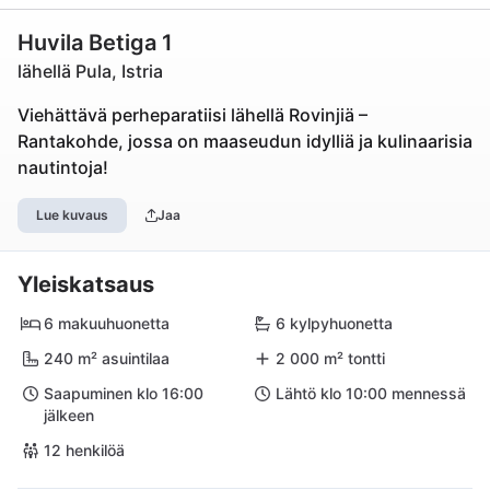
Huvila Betiga 1
lähellä Pula, Istria
Viehättävä perheparatiisi lähellä Rovinjiä –
Rantakohde, jossa on maaseudun idylliä ja kulinaarisia
nautintoja!
Lue kuvaus
Jaa
Yleiskatsaus
6 makuuhuonetta
6 kylpyhuonetta
240 m² asuintilaa
2 000 m² tontti
Saapuminen klo 16:00
Lähtö klo 10:00 mennessä
jälkeen
12 henkilöä