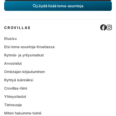
Löydä lisää loma-asuntoja
Cro
C
CROVILLAS
Etusivu
Etsi loma-asuntoja Kroatiassa
Ryhmä- ja yritysmatkat
Arvostelut
Omistajan kirjautuminen
Ryhtyä isännäksi
Crovillas-tiimi
Yhteystiedot
Tietosuoja
Miten hakumme toimii