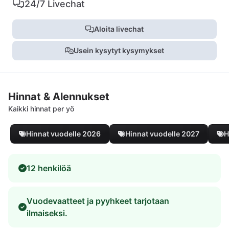
24/7 Livechat
Aloita livechat
Usein kysytyt kysymykset
Hinnat & Alennukset
Kaikki hinnat per yö
Hinnat vuodelle 2026
Hinnat vuodelle 2027
H
12 henkilöä
Vuodevaatteet ja pyyhkeet tarjotaan
ilmaiseksi.