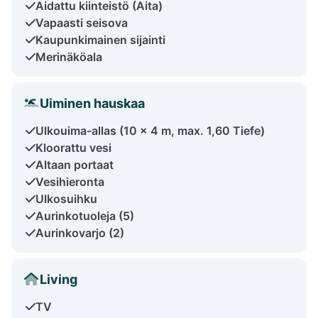
Aidattu kiinteistö (Aita)
Vapaasti seisova
Kaupunkimainen sijainti
Merinäköala
Uiminen hauskaa
Ulkouima-allas (10 x 4 m, max. 1,60 Tiefe)
Kloorattu vesi
Altaan portaat
Vesihieronta
Ulkosuihku
Aurinkotuoleja (5)
Aurinkovarjo (2)
Living
TV