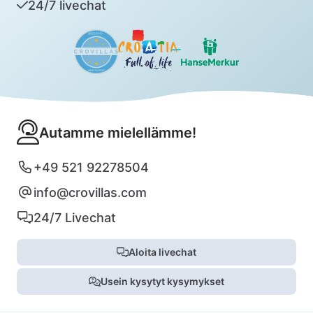
24/7 livechat
Autamme mielellämme!
+49 521 92278504
info@crovillas.com
24/7 Livechat
Aloita livechat
Usein kysytyt kysymykset