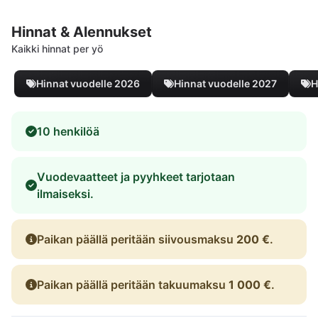
Hinnat & Alennukset
Kaikki hinnat per yö
Hinnat vuodelle 2026
Hinnat vuodelle 2027
H
10 henkilöä
Vuodevaatteet ja pyyhkeet tarjotaan
ilmaiseksi.
Paikan päällä peritään siivousmaksu
200 €
.
Paikan päällä peritään takuumaksu
1 000 €
.