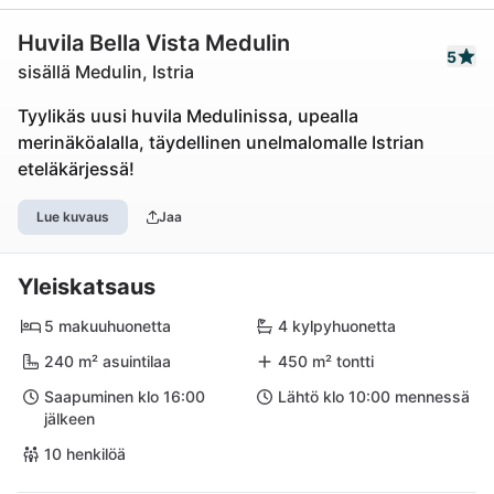
Huvila Bella Vista Medulin
5
sisällä Medulin, Istria
Tyylikäs uusi huvila Medulinissa, upealla
merinäköalalla, täydellinen unelmalomalle Istrian
eteläkärjessä!
Lue kuvaus
Jaa
Yleiskatsaus
5 makuuhuonetta
4 kylpyhuonetta
240 m² asuintilaa
450 m² tontti
Saapuminen klo 16:00
Lähtö klo 10:00 mennessä
jälkeen
10 henkilöä