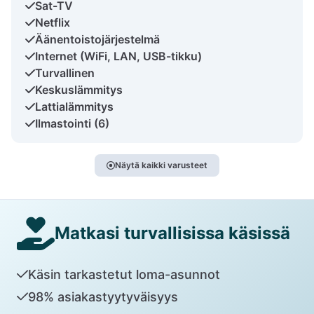
Sat-TV
Netflix
Äänentoistojärjestelmä
Internet (WiFi, LAN, USB-tikku)
Turvallinen
Keskuslämmitys
Lattialämmitys
Ilmastointi (6)
Näytä kaikki varusteet
Matkasi turvallisissa käsissä
Käsin tarkastetut loma-asunnot
98% asiakastyytyväisyys