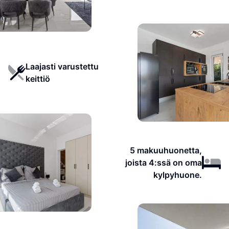
Laajasti varustettu
keittiö
5 makuuhuonetta,
joista 4:ssä on oma
kylpyhuone.