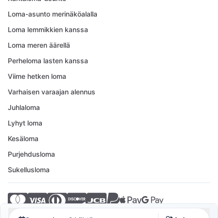
Loma-asunto merinäköalalla
Loma lemmikkien kanssa
Loma meren äärellä
Perheloma lasten kanssa
Viime hetken loma
Varhaisen varaajan alennus
Juhlaloma
Lyhyt loma
Kesäloma
Purjehdusloma
Sukellusloma
© 2026 Crovillas GmbH