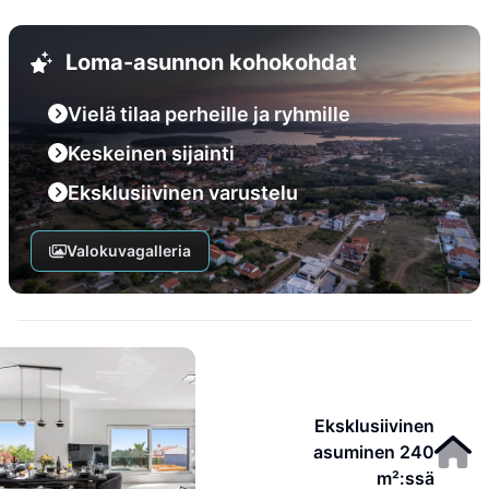
Loma-asunnon kohokohdat
Vielä tilaa perheille ja ryhmille
Keskeinen sijainti
Eksklusiivinen varustelu
Valokuvagalleria
Eksklusiivinen
asuminen 240
m²:ssä