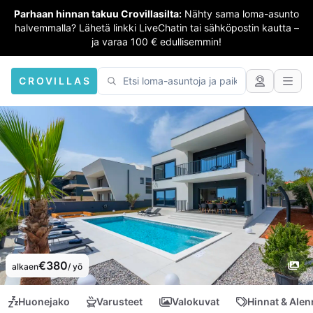
Parhaan hinnan takuu Crovillasilta:
Nähty sama loma-asunto
halvemmalla? Lähetä linkki LiveChatin tai sähköpostin kautta –
ja varaa 100 € edullisemmin!
CROVILLAS
€380
alkaen
/ yö
Huonejako
Varusteet
Valokuvat
Hinnat & Ale