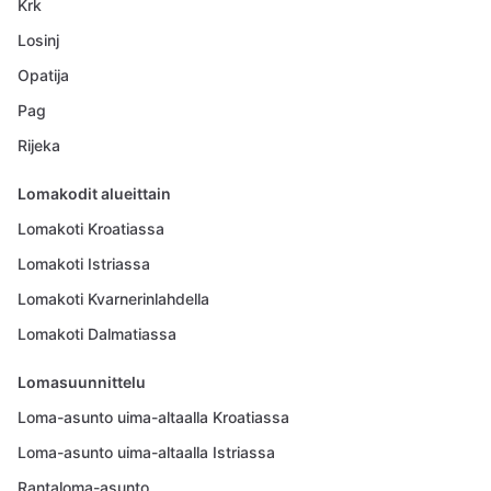
Krk
Losinj
Opatija
Pag
Rijeka
Lomakodit alueittain
Lomakoti Kroatiassa
Lomakoti Istriassa
Lomakoti Kvarnerinlahdella
Lomakoti Dalmatiassa
Lomasuunnittelu
Loma-asunto uima-altaalla Kroatiassa
Loma-asunto uima-altaalla Istriassa
Rantaloma-asunto