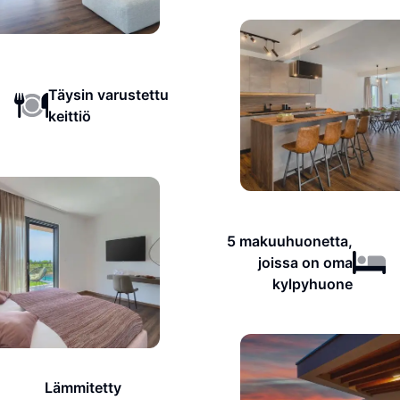
Täysin varustettu
keittiö
5 makuuhuonetta,
joissa on oma
kylpyhuone
Lämmitetty