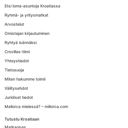
Etsi loma-asuntoja Kroatiassa
Ryhmä- ja yritysmatkat
Arvostelut
Omistajan kirjautuminen
Ryhtyä isännäksi
Crovillas-tiimi
Yhteystiedot
Tietosuoja
Miten hakumme toimii
Välitysehdot
Juridiset tiedot
Mallorca mielessä? – millorca.com
Tutustu Kroatiaan
Matkaopas