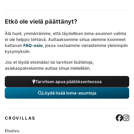
Etkö ole vielä päättänyt?
Älä huoli, ymmärrämme, että täydellisen loma-asunnon valinta
ei ole helppo tehtävä. Auttaaksemme sinua olemme koonneet
kattavan
FAQ-osio
, jossa vastaamme vieraidemme yleisimpiin
kysymyksiin.
Jos et löydä etsimääsi tai tarvitset lisätietoja,
asiakaspalvelumme auttaa sinua mielellään.
Tarvitsen apua päätöksenteossa
Löydä lisää loma-asuntoja
Cro
C
CROVILLAS
Etusivu