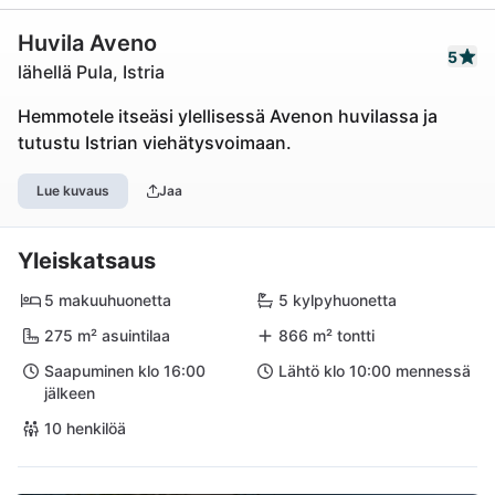
Huvila Aveno
5
lähellä Pula, Istria
Hemmotele itseäsi ylellisessä Avenon huvilassa ja
tutustu Istrian viehätysvoimaan.
Lue kuvaus
Jaa
Yleiskatsaus
5 makuuhuonetta
5 kylpyhuonetta
275 m² asuintilaa
866 m² tontti
Saapuminen klo 16:00
Lähtö klo 10:00 mennessä
jälkeen
10 henkilöä