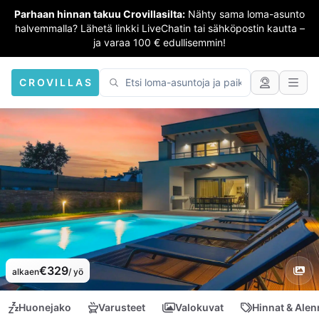
Parhaan hinnan takuu Crovillasilta:
Nähty sama loma-asunto
halvemmalla? Lähetä linkki LiveChatin tai sähköpostin kautta –
ja varaa 100 € edullisemmin!
CROVILLAS
€329
alkaen
/ yö
Huonejako
Varusteet
Valokuvat
Hinnat & Ale