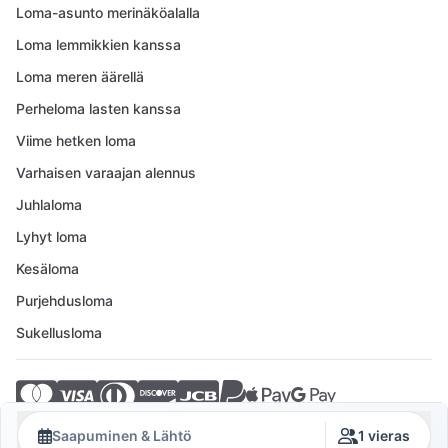
Loma-asunto merinäköalalla
Loma lemmikkien kanssa
Loma meren äärellä
Perheloma lasten kanssa
Viime hetken loma
Varhaisen varaajan alennus
Juhlaloma
Lyhyt loma
Kesäloma
Purjehdusloma
Sukellusloma
© 2026 Crovillas GmbH
Saapuminen & Lähtö
1 vieras