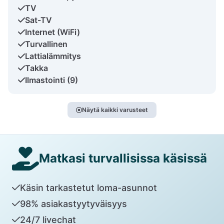
TV
Sat-TV
Internet (WiFi)
Turvallinen
Lattialämmitys
Takka
Ilmastointi (9)
Näytä kaikki varusteet
Matkasi turvallisissa käsissä
Käsin tarkastetut loma-asunnot
98% asiakastyytyväisyys
24/7 livechat