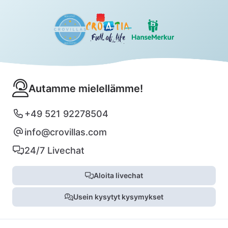
Autamme mielellämme!
+49 521 92278504
info@crovillas.com
24/7 Livechat
Aloita livechat
Usein kysytyt kysymykset