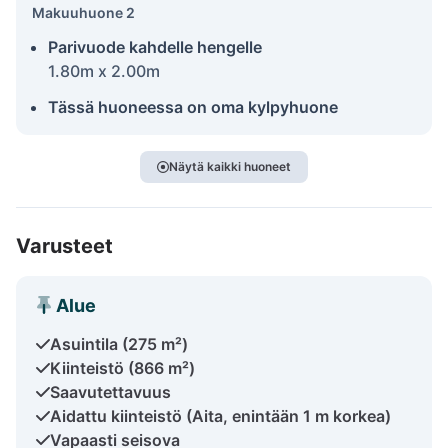
Makuuhuone 2
Parivuode kahdelle hengelle
1.80m x 2.00m
Tässä huoneessa on oma kylpyhuone
Näytä kaikki huoneet
Varusteet
Alue
Asuintila (275 m²)
Kiinteistö (866 m²)
Saavutettavuus
Aidattu kiinteistö (Aita, enintään 1 m korkea)
Vapaasti seisova