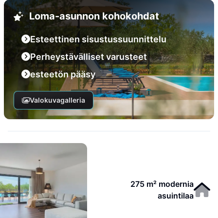
Loma-asunnon kohokohdat
Esteettinen sisustussuunnittelu
Perheystävälliset varusteet
esteetön pääsy
Valokuvagalleria
275 m² modernia
asuintilaa