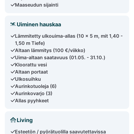
Maaseudun sijainti
Uiminen hauskaa
Lämmitetty ulkouima-allas (10 x 5 m, mit 1,40 -
1,50 m Tiefe)
Altaan lämmitys (100 €/viikko)
Uima-altaan saatavuus (01.05. - 31.10.)
Kloorattu vesi
Altaan portaat
Ulkosuihku
Aurinkotuoleja (6)
Aurinkovarjo (3)
Allas pyyhkeet
Living
Esteetön / pyörätuolilla saavutettavissa