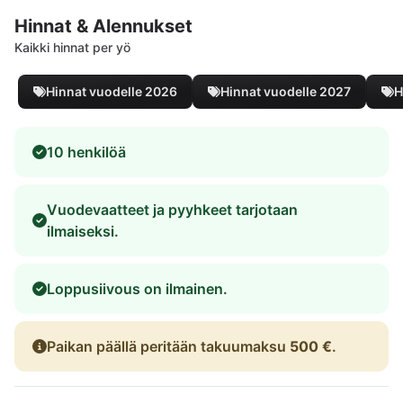
Hinnat & Alennukset
Kaikki hinnat per yö
Hinnat vuodelle 2026
Hinnat vuodelle 2027
H
10 henkilöä
Vuodevaatteet ja pyyhkeet tarjotaan
ilmaiseksi.
Loppusiivous on ilmainen.
Paikan päällä peritään takuumaksu
500 €
.