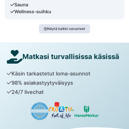
Sauna
Wellness-suihku
Näytä kaikki varusteet
Matkasi turvallisissa käsissä
Käsin tarkastetut loma-asunnot
98% asiakastyytyväisyys
24/7 livechat