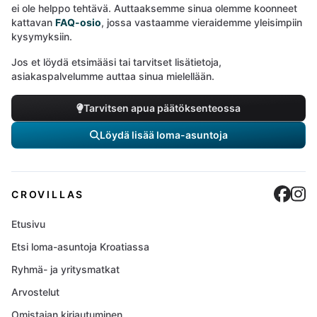
ei ole helppo tehtävä. Auttaaksemme sinua olemme koonneet
kattavan
FAQ-osio
, jossa vastaamme vieraidemme yleisimpiin
kysymyksiin.
Jos et löydä etsimääsi tai tarvitset lisätietoja,
asiakaspalvelumme auttaa sinua mielellään.
Tarvitsen apua päätöksenteossa
Löydä lisää loma-asuntoja
Cro
C
CROVILLAS
Etusivu
Etsi loma-asuntoja Kroatiassa
Ryhmä- ja yritysmatkat
Arvostelut
Omistajan kirjautuminen