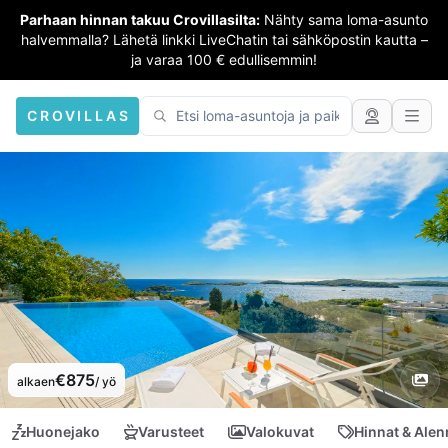
Parhaan hinnan takuu Crovillasilta:
Nähty sama loma-asunto
halvemmalla? Lähetä linkki LiveChatin tai sähköpostin kautta –
ja varaa 100 € edullisemmin!
CROVILLAS
€875
alkaen
/ yö
Huonejako
Varusteet
Valokuvat
Hinnat & Ale