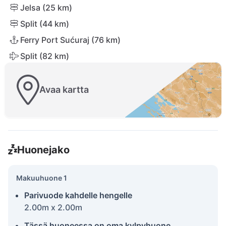
Jelsa (25 km)
Split (44 km)
Ferry Port Sućuraj (76 km)
Split (82 km)
Avaa kartta
Huonejako
Makuuhuone 1
Parivuode kahdelle hengelle
2.00m x 2.00m
Tässä huoneessa on oma kylpyhuone