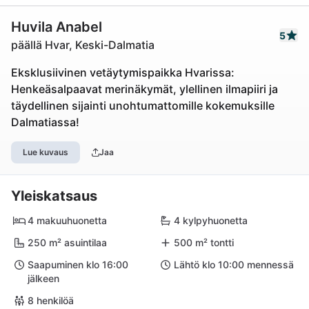
Huvila Anabel
5
päällä Hvar, Keski-Dalmatia
Eksklusiivinen vetäytymispaikka Hvarissa:
Henkeäsalpaavat merinäkymät, ylellinen ilmapiiri ja
täydellinen sijainti unohtumattomille kokemuksille
Dalmatiassa!
Lue kuvaus
Jaa
Yleiskatsaus
4 makuuhuonetta
4 kylpyhuonetta
250 m² asuintilaa
500 m² tontti
Saapuminen klo 16:00
Lähtö klo 10:00 mennessä
jälkeen
8 henkilöä