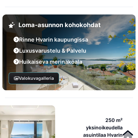
Loma-asunnon kohokohdat
Rinne Hvarin kaupungissa
Luxusvarustelu & Palvelu
Huikaiseva merinäköala
Valokuvagalleria
250 m²
yksinoikeudella
asuintilaa Hvarin