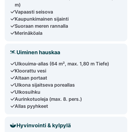
m)
Vapaasti seisova
Kaupunkimainen sijainti
Suoraan meren rannalla
Merinäköala
Uiminen hauskaa
Ulkouima-allas (64 m², max. 1,80 m Tiefe)
Kloorattu vesi
Altaan portaat
Ulkona sijaitseva poreallas
Ulkosuihku
Aurinkotuoleja (max. 8. pers.)
Allas pyyhkeet
Hyvinvointi & kylpylä