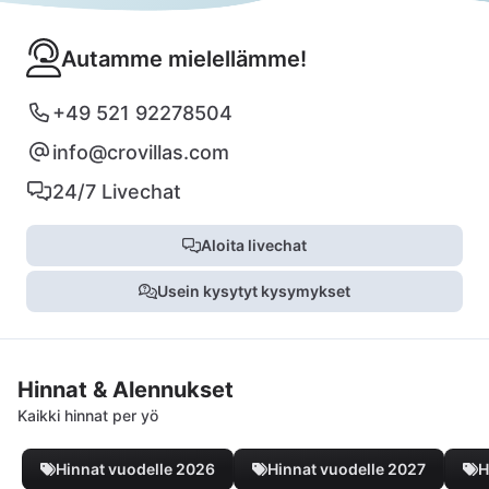
Autamme mielellämme!
+49 521 92278504
info@crovillas.com
24/7 Livechat
Aloita livechat
Usein kysytyt kysymykset
Hinnat & Alennukset
Kaikki hinnat per yö
Hinnat vuodelle 2026
Hinnat vuodelle 2027
H