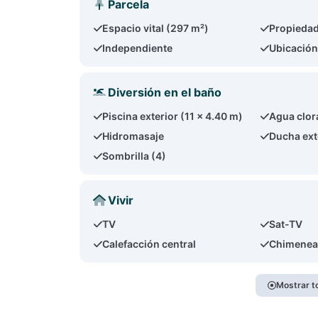
Parcela
Espacio vital (297 m²)
Propiedad
Independiente
Ubicación
Diversión en el baño
Piscina exterior (11 x 4.40 m)
Agua clor
Hidromasaje
Ducha ext
Sombrilla (4)
Vivir
TV
Sat-TV
Calefacción central
Chimene
Mostrar t