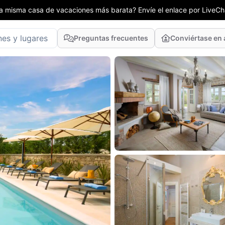
la misma casa de vacaciones más barata? Envíe el enlace por LiveCha
Preguntas frecuentes
Conviértase en 