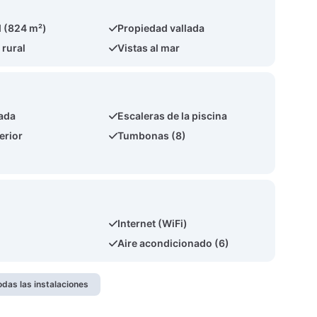
 (824 m²)
Propiedad vallada
 rural
Vistas al mar
ada
Escaleras de la piscina
erior
Tumbonas (8)
Internet (WiFi)
a
Aire acondicionado (6)
odas las instalaciones