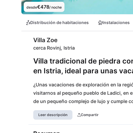
€478
desde
/ noche
Distribución de habitaciones
Instalaciones
Villa Zoe
cerca Rovinj, Istria
Villa tradicional de piedra c
en Istria, ideal para unas va
¿Unas vacaciones de exploración en la regi
visitarnos al pequeño pueblo de Ladici, en el 
de un pequeño complejo de lujo y cumple con
impresionante, elegantemente amueblado y
Leer descripción
Compartir
entretenimiento! Lo más destacado: además de
huéspedes disponen de un oasis deportivo de