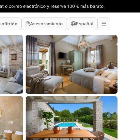
t o correo electrónico y reserve 100 € más barato.
anfitrión
Asesoramiento
Español