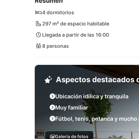
Resumen
ecológico también puede ser utilizado por l
atractiva: desde aquí se puede explorar toda 
4 dormitorios
este. A la muy popular y romántica Rovinj s
297 m² de espacio habitable
coche, al igual que al aeropuerto de Pula.
Llegada a partir de las 16:00
8 personas
Aspectos destacados d
Ubicación idílica y tranquila
Muy familiar
Fútbol, tenis, petanca y mucho
Galería de fotos