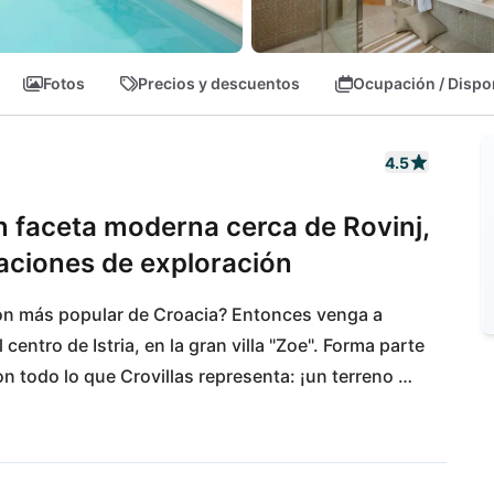
Fotos
Precios y descuentos
Ocupación / Dispo
4.5
on faceta moderna cerca de Rovinj,
caciones de exploración
ón más popular de Croacia? Entonces venga a 
centro de Istria, en la gran villa "Zoe". Forma parte 
 todo lo que Crovillas representa: ¡un terreno 
 redondeado con estupendas instalaciones de 
 las prestaciones habituales de la villa, los 
 la mejor calidad. Y eso no es todo: un huerto 