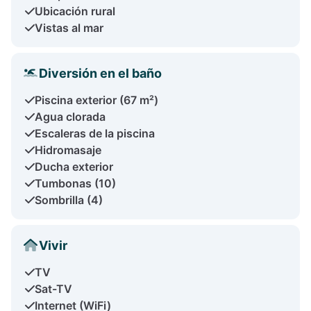
Ubicación rural
Vistas al mar
Diversión en el baño
Piscina exterior (67 m²)
Agua clorada
Escaleras de la piscina
Hidromasaje
Ducha exterior
Tumbonas (10)
Sombrilla (4)
Vivir
TV
Sat-TV
Internet (WiFi)