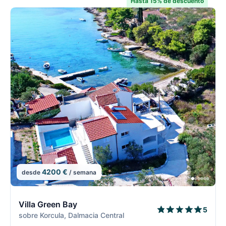
Hasta 15% de descuento
4200 €
desde
/ semana
2/7
2
Villa Green Bay
5
sobre Korcula, Dalmacia Central