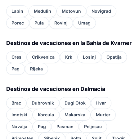
Labin
Medulin
Motovun
Novigrad
Porec
Pula
Rovinj
Umag
Destinos de vacaciones en la Bahía de Kvarner
Cres
Crikvenica
Krk
Losinj
Opatija
Pag
Rijeka
Destinos de vacaciones en Dalmacia
Brac
Dubrovnik
Dugi Otok
Hvar
Imotski
Korcula
Makarska
Murter
Novalja
Pag
Pasman
Peljesac
Primosten
Sibenik
Solta
Split
Trogir