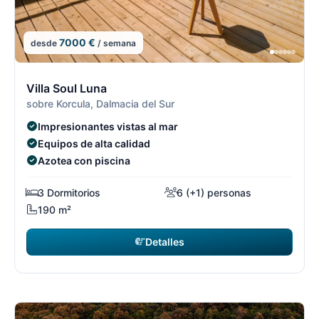
7000 €
desde
/ semana
5/7
5
Villa Soul Luna
sobre Korcula, Dalmacia del Sur
Impresionantes vistas al mar
Equipos de alta calidad
Azotea con piscina
3 Dormitorios
6 (+1) personas
190 m²
Detalles