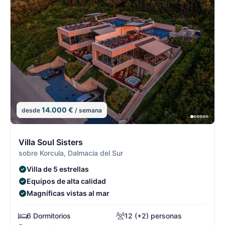
14.000 €
desde
/ semana
6/7
6
Villa Soul Sisters
sobre Korcula, Dalmacia del Sur
Villa de 5 estrellas
Equipos de alta calidad
Magníficas vistas al mar
6 Dormitorios
12 (+2) personas