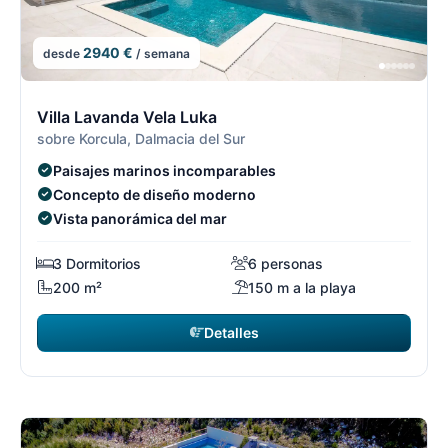
2940 €
desde
/ semana
3/7
3
Villa Lavanda Vela Luka
sobre Korcula, Dalmacia del Sur
Paisajes marinos incomparables
Concepto de diseño moderno
Vista panorámica del mar
3 Dormitorios
6 personas
200 m²
150 m a la playa
Detalles