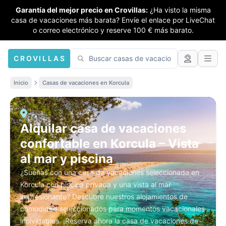
Garantía del mejor precio en Crovillas:
¿Ha visto la misma
casa de vacaciones más barata? Envíe el enlace por LiveChat
o correo electrónico y reserve 100 € más barato.
CROVILLAS
Inicio
Casas de vacaciones en Korcula
Alquilar casa de vacaciones
confortable en Korcula – Vista
al mar y piscina
¿Sueñas con una casa de vacaciones seleccionada en
Korcula con piscina privada y una vista al mar
impresionante? Descubre nuestros alojamientos de
comodidad seleccionados para momentos vacacionales
inolvidables. ¡Reserva ahora la casa de vacaciones de