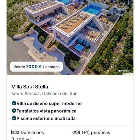
7000 €
desde
/ semana
4/7
4
Villa Soul Stella
sobre Korcula, Dalmacia del Sur
Villa de diseño super moderno
Fantástica vista panorámica
Piscina exterior climatizada
3 Dormitorios
6 (+1) personas
190 m²