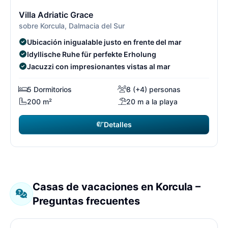
7/7
7
Villa Adriatic Grace
sobre Korcula, Dalmacia del Sur
Ubicación inigualable justo en frente del mar
Idyllische Ruhe für perfekte Erholung
Jacuzzi con impresionantes vistas al mar
5 Dormitorios
8 (+4) personas
200 m²
20 m a la playa
Detalles
Casas de vacaciones en Korcula –
Preguntas frecuentes