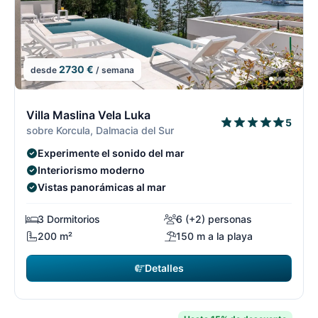
2730 €
desde
/ semana
1/7
1
Villa Maslina Vela Luka
5
sobre Korcula, Dalmacia del Sur
Experimente el sonido del mar
Interiorismo moderno
Vistas panorámicas al mar
3 Dormitorios
6 (+2) personas
200 m²
150 m a la playa
Detalles