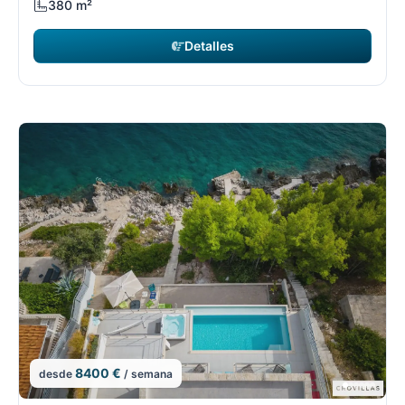
380 m²
Detalles
8400 €
desde
/ semana