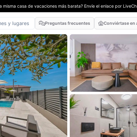
la misma casa de vacaciones más barata? Envíe el enlace por LiveCha
Preguntas frecuentes
Conviértase en 