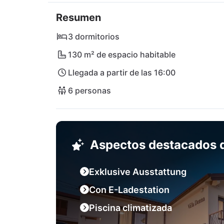
En las inmediaciones encontrarás el acogedo
Resumen
supermercado Studenac. La pintoresca playa 
Explora la animada ciudad de Rijeka o disfru
3 dormitorios
naturaleza quedarán fascinados por el Parqu
130 m² de espacio habitable
ubicación, eso es Villa Donna!
Llegada a partir de las 16:00
6 personas
Aspectos destacados d
Exklusive Ausstattung
Con E-Ladestation
Piscina climatizada