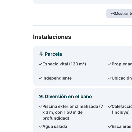
Mostrar t
Instalaciones
Parcela
Espacio vital (130 m²)
Propieda
Independiente
Ubicación
Diversión en el baño
Piscina exterior climatizada (7
Calefacci
x 3 m, con 1,50 m de
(Incluye)
profundidad)
Agua salada
Escaleras 