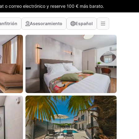
t o correo electrónico y reserve 100 € más barato.
anfitrión
Asesoramiento
Español