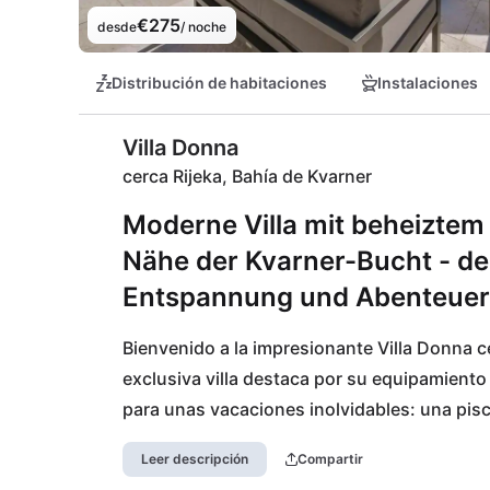
€275
desde
/ noche
Distribución de habitaciones
Instalaciones
Villa Donna
cerca Rijeka, Bahía de Kvarner
Moderne Villa mit beheiztem 
Nähe der Kvarner-Bucht - de
Entspannung und Abenteuer
Bienvenido a la impresionante Villa Donna c
exclusiva villa destaca por su equipamiento d
para unas vacaciones inolvidables: una pisci
de carga para vehículos eléctricos que garan
Leer descripción
Compartir