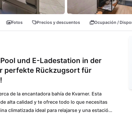
Fotos
Precios y descuentos
Ocupación / Dispo
Pool und E-Ladestation in der
r perfekte Rückzugsort für
!
erca de la encantadora bahía de Kvarner. Esta 
e alta calidad y te ofrece todo lo que necesitas 
na climatizada ideal para relajarse y una estación 
tiza que tu vehículo esté siempre listo.
