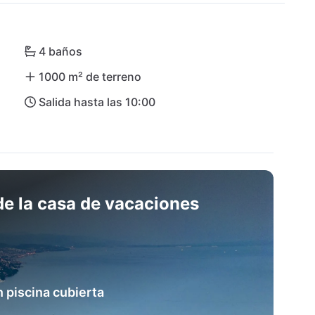
 que el majestuoso Parque Natural de Učka invita 
ocal en el restaurante Kinkela Bregi o tomando el 
egi es el destino soñado para unas vacaciones 
4 baños
ta.
1000 m² de terreno
Salida hasta las 10:00
e la casa de vacaciones
n piscina cubierta