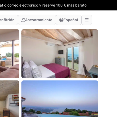
t o correo electrónico y reserve 100 € más barato.
anfitrión
Asesoramiento
Español