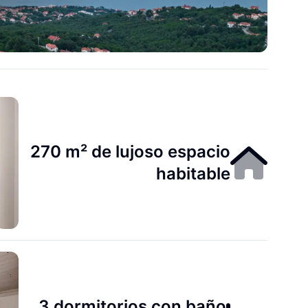
270 m² de lujoso espacio
habitable
3 dormitorios con baño