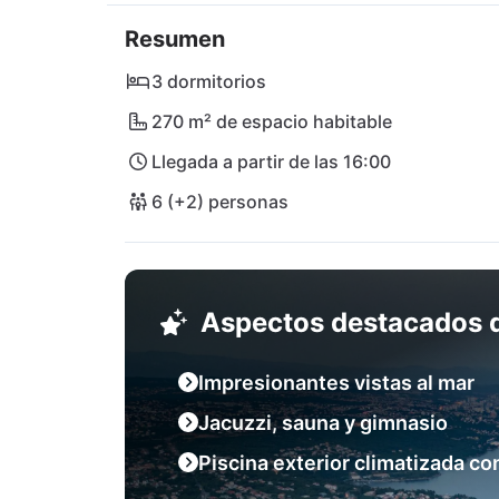
marítimo y sus encantadores cafés, mientras
Resumen
a la aventura. Ya sea saboreando la cocina l
sol en la playa de Tomaševac, Villa Dana Br
3 dormitorios
inolvidables en la deslumbrante Riviera croa
270 m² de espacio habitable
Llegada a partir de las 16:00
6 (+2) personas
Aspectos destacados d
Impresionantes vistas al mar
Jacuzzi, sauna y gimnasio
Piscina exterior climatizada co