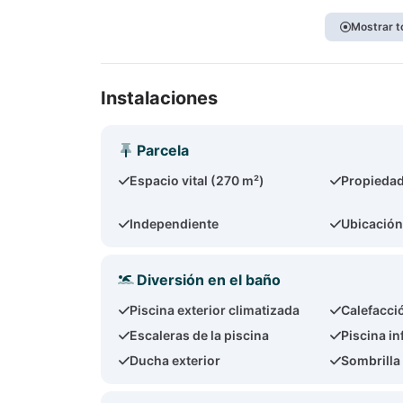
Mostrar t
Instalaciones
Parcela
Espacio vital (270 m²)
Propiedad
Independiente
Ubicación
Diversión en el baño
Piscina exterior climatizada
Calefacci
Escaleras de la piscina
Piscina in
Ducha exterior
Sombrilla