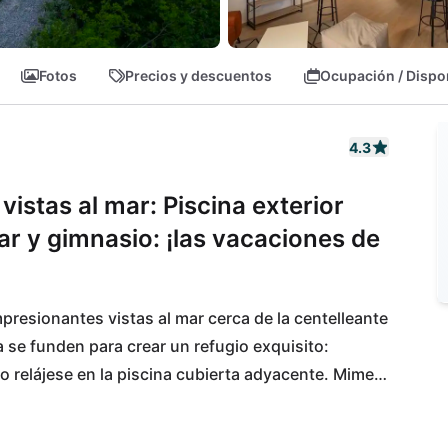
Fotos
Precios y descuentos
Ocupación / Dispo
4.3
vistas al mar: Piscina exterior
ar y gimnasio: ¡las vacaciones de
presionantes vistas al mar cerca de la centelleante 
za se funden para crear un refugio exquisito: 
 o relájese en la piscina cubierta adyacente. Mime 
 de puro bienestar en la sauna y manténgase en 
 lejos, Opatija atrae con su sofisticado paseo 