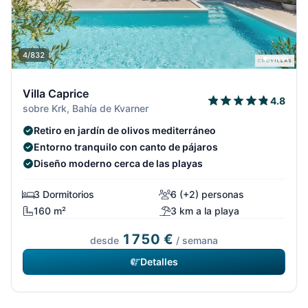
4/832
Villa Caprice
4.8
sobre Krk, Bahía de Kvarner
Retiro en jardín de olivos mediterráneo
Entorno tranquilo con canto de pájaros
Diseño moderno cerca de las playas
3 Dormitorios
6 (+2) personas
160 m²
3 km a la playa
1750 €
desde
/ semana
Detalles