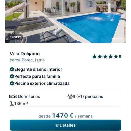
14/832
Villa Delijamo
5
cerca Porec, Istria
Elegante diseño interior
Perfecto para la familia
Piscina exterior climatizada
3 Dormitorios
6 (+1) personas
136 m²
1470 €
desde
/ semana
Detalles