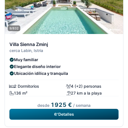
9/832
Villa Sienna Zminj
cerca Labin, Istria
Muy familiar
Elegante diseño interior
Ubicación idílica y tranquila
2 Dormitorios
4 (+2) personas
136 m²
27 km a la playa
1925 €
desde
/ semana
Detalles