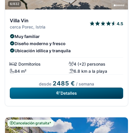
6/832
Villa Vin
4.5
cerca Porec, Istria
Muy familiar
Diseño moderno y fresco
Ubicación idílica y tranquila
2 Dormitorios
4 (+2) personas
84 m²
6.8 km a la playa
2485 €
desde
/ semana
Detalles
Cancelación gratuita*