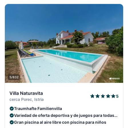
5/832
Villa Naturavita
5
cerca Porec, Istria
Traumhafte Familienvilla
Variedad de oferta deportiva y de juegos para todas
las edades
Gran piscina al aire libre con piscina para niños