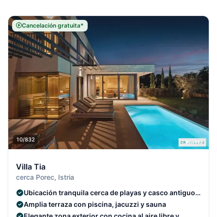
Cancelación gratuita*
10/832
Villa Tia
cerca Porec, Istria
Ubicación tranquila cerca de playas y casco antiguo
de Poreč
Amplia terraza con piscina, jacuzzi y sauna
Elegante zona exterior con cocina al aire libre y