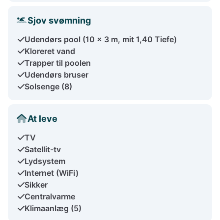
Sjov svømning
Udendørs pool (10 x 3 m, mit 1,40 Tiefe)
Kloreret vand
Trapper til poolen
Udendørs bruser
Solsenge (8)
At leve
TV
Satellit-tv
Lydsystem
Internet (WiFi)
Sikker
Centralvarme
Klimaanlæg (5)