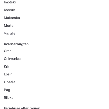
Imotski
Korcula
Makarska
Murter
Vis alle
Kvarnerbugten
Cres
Crikvenica
Krk
Losinj
Opatija
Pag
Rijeka
Feriehuse efter region