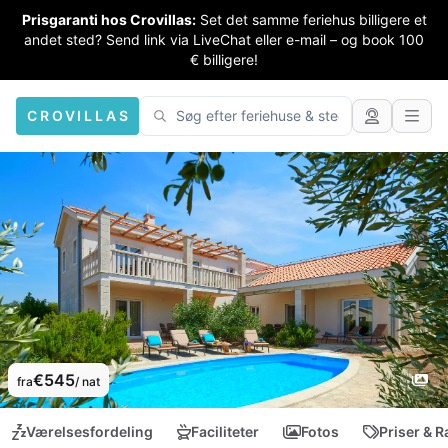
Prisgaranti hos Crovillas:
Set det samme feriehus billigere et
andet sted? Send link via LiveChat eller e-mail – og book 100
€ billigere!
CROVILLAS
€545
fra
/ nat
Værelsesfordeling
Faciliteter
Fotos
Priser & R