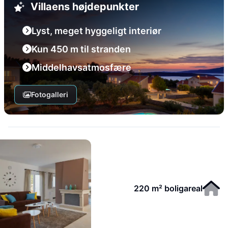
Villaens højdepunkter
Lyst, meget hyggeligt interiør
Kun 450 m til stranden
Middelhavsatmosfære
Fotogalleri
220 m² boligareal