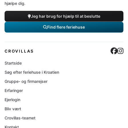
hjælpe dig.
Jeg har brug for hjælp til at beslutte
Find flere feriehuse
Cro
C
CROVILLAS
Startside
Søg efter feriehuse i Kroatien
Gruppe- og firmarejser
Erfaringer
Ejerlogin
Bliv vært
Crovillas-teamet
Kontakt