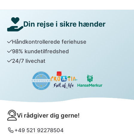
Din rejse i sikre hænder
Håndkontrollerede feriehuse
98% kundetilfredshed
24/7 livechat
Vi rådgiver dig gerne!
+49 521 92278504