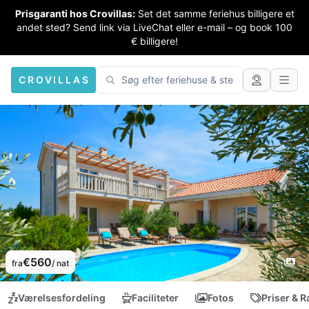
Prisgaranti hos Crovillas:
Set det samme feriehus billigere et
andet sted? Send link via LiveChat eller e-mail – og book 100
€ billigere!
CROVILLAS
€560
fra
/ nat
Værelsesfordeling
Faciliteter
Fotos
Priser & R