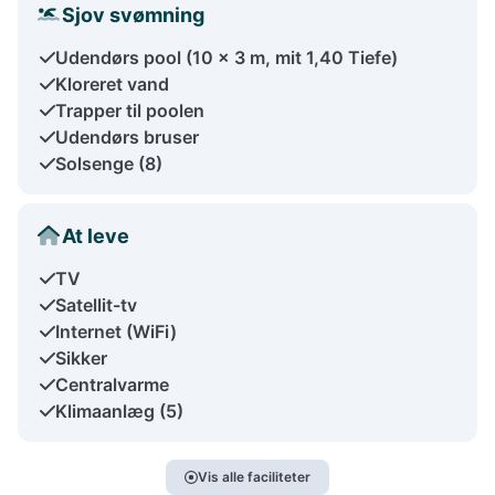
Sjov svømning
Udendørs pool (10 x 3 m, mit 1,40 Tiefe)
Kloreret vand
Trapper til poolen
Udendørs bruser
Solsenge (8)
At leve
TV
Satellit-tv
Internet (WiFi)
Sikker
Centralvarme
Klimaanlæg (5)
Vis alle faciliteter