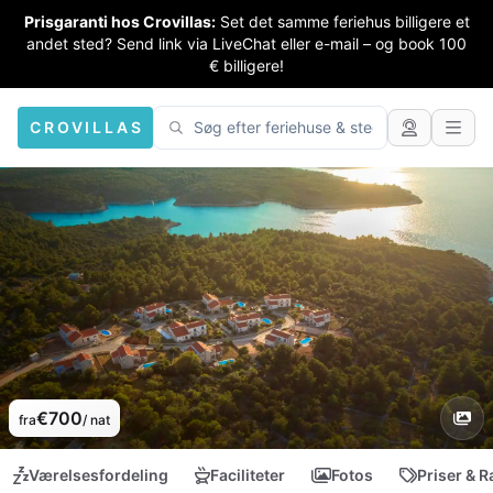
Prisgaranti hos Crovillas:
Set det samme feriehus billigere et
andet sted? Send link via LiveChat eller e-mail – og book 100
€ billigere!
CROVILLAS
€700
fra
/ nat
Værelsesfordeling
Faciliteter
Fotos
Priser & R