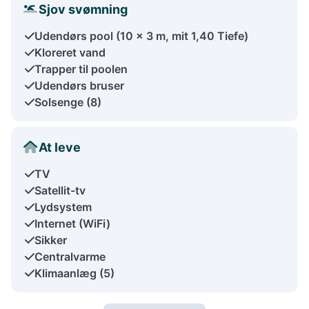
Sjov svømning
Udendørs pool (10 x 3 m, mit 1,40 Tiefe)
Kloreret vand
Trapper til poolen
Udendørs bruser
Solsenge (8)
At leve
TV
Satellit-tv
Lydsystem
Internet (WiFi)
Sikker
Centralvarme
Klimaanlæg (5)