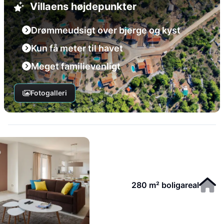
Villaens højdepunkter
Drømmeudsigt over bjerge og kyst
Kun få meter til havet
Meget familievenligt
Fotogalleri
280 m² boligareal