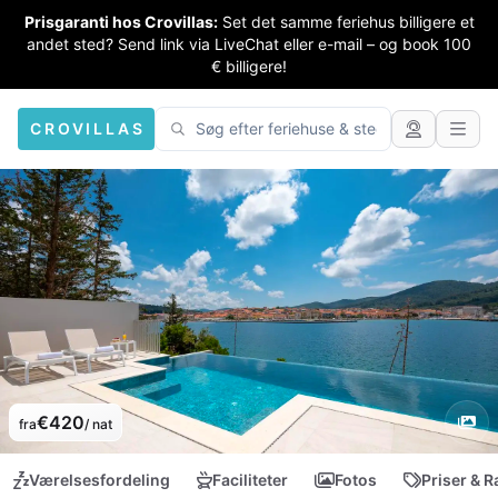
Prisgaranti hos Crovillas:
Set det samme feriehus billigere et
andet sted? Send link via LiveChat eller e-mail – og book 100
€ billigere!
CROVILLAS
€420
fra
/ nat
Værelsesfordeling
Faciliteter
Fotos
Priser & R