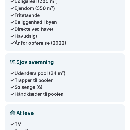
Boligareal (200 m²)
Ejendom (350 m²)
Fritstående
Beliggenhed i byen
Direkte ved havet
Havudsigt
År for opførelse (2022)
Sjov svømning
Udendørs pool (24 m²)
Trapper til poolen
Solsenge (6)
Håndklæder til poolen
At leve
TV