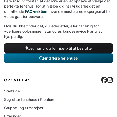
Bare rolig, vi forstår, at det ikke er en let opgave at vælge det
perfekte feriehus. For at hjælpe dig har vi udarbejdet en
omfattende
FAQ-sektion
, hvor de mest stillede spørgsmål fra
vores gæster besvares.
Hvis du ikke finder det, du leder efter, eller har brug for
yderligere oplysninger, står vores kundeservice klar til at
hjælpe dig.
Jeg har brug for hjælp til at beslutte
Find flere feriehuse
Cro
C
CROVILLAS
Startside
Søg efter feriehuse i Kroatien
Gruppe- og firmarejser
Erfaringer