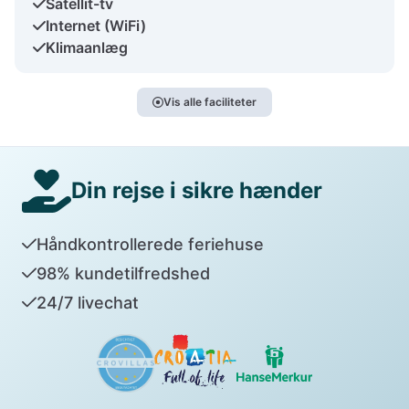
Satellit-tv
Internet (WiFi)
Klimaanlæg
Vis alle faciliteter
Din rejse i sikre hænder
Håndkontrollerede feriehuse
98% kundetilfredshed
24/7 livechat