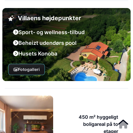
Villaens højdepunkter
Sport- og wellness-tilbud
Beheizt udendørs pool
Husets Konoba
Fotogalleri
450 m² hyggeligt
boligareal på to
etager