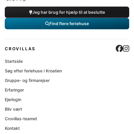
Jeg har brug for hjælp til at beslutte
Find flere feriehuse
Cro
C
CROVILLAS
Startside
Søg efter feriehuse i Kroatien
Gruppe- og firmarejser
Erfaringer
Ejerlogin
Bliv vært
Crovillas-teamet
Kontakt