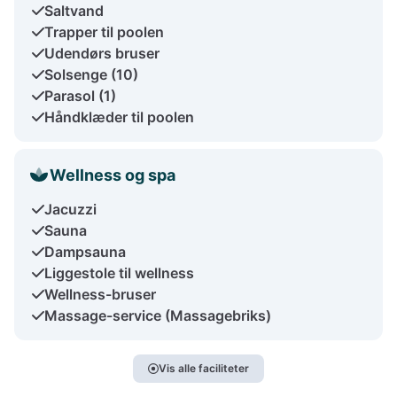
Saltvand
Trapper til poolen
Udendørs bruser
Solsenge (10)
Parasol (1)
Håndklæder til poolen
Wellness og spa
Jacuzzi
Sauna
Dampsauna
Liggestole til wellness
Wellness-bruser
Massage-service (Massagebriks)
Vis alle faciliteter