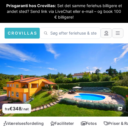
Prisgaranti hos Crovillas:
Set det samme feriehus billigere et
andet sted? Send link via LiveChat eller e-mail – og book 100
€ billigere!
CROVILLAS
€348
fra
/ nat
Værelsesfordeling
Faciliteter
Fotos
Priser & R