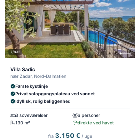
7/832
Villa Sadic
nær Zadar, Nord-Dalmatien
Første kystlinje
Privat solopgangsplateau ved vandet
Idyllisk, rolig beliggenhed
3 soveværelser
6 personer
130 m²
direkte ved havet
3.150 €
fra
/ uge