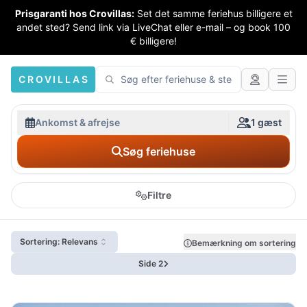
Prisgaranti hos Crovillas:
Set det samme feriehus billigere et
andet sted? Send link via LiveChat eller e-mail – og book 100
€ billigere!
CROVILLAS
Ankomst & afrejse
1 gæst
Søg feriehuse
Filtre
Sortering: Relevans
Bemærkning om sortering
Side 2