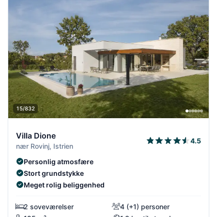
15/832
Villa Dione
4.5
nær Rovinj, Istrien
Personlig atmosfære
Stort grundstykke
Meget rolig beliggenhed
2 soveværelser
4 (+1) personer