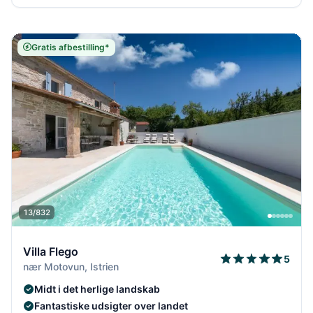
Gratis afbestilling*
13/832
Villa Flego
5
nær Motovun, Istrien
Midt i det herlige landskab
Fantastiske udsigter over landet