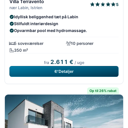
Villa Terravento
5
nær Labin, Istrien
Idyllisk beliggenhed tæt på Labin
Stilfuldt interiørdesign
Opvarmbar pool med hydromassage.
5 soveværelser
10 personer
350 m²
2.611 €
fra
/ uge
Detaljer
Op til 26% rabat