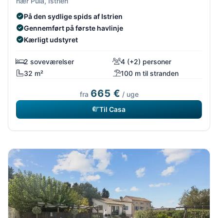
nær Pula, Istrien
På den sydlige spids af Istrien
Gennemført på første havlinje
Kærligt udstyret
2 soveværelser
4 (+2) personer
32 m²
100 m til stranden
665 €
fra
/ uge
Til Casa