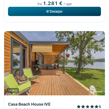
1.281 €
fra
/ uge
Detaljer
11/832
Casa Beach House IVE
5