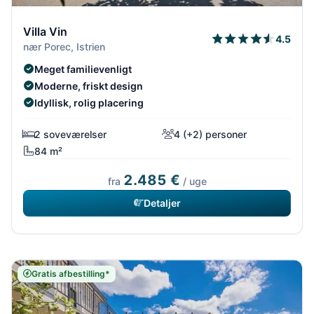
Villa Vin
4.5
nær Porec, Istrien
Meget familievenligt
Moderne, friskt design
Idyllisk, rolig placering
2 soveværelser
4 (+2) personer
84 m²
2.485 €
fra
/ uge
Detaljer
Gratis afbestilling*