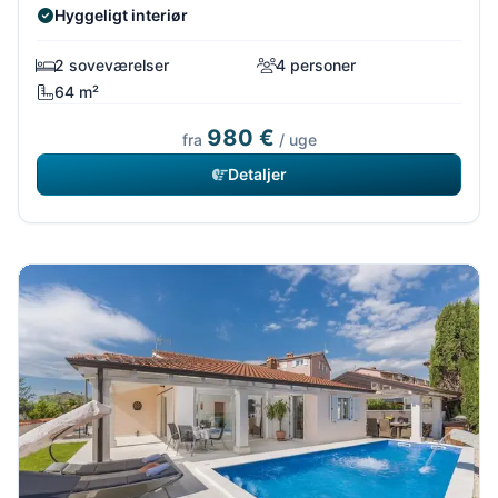
Hyggeligt interiør
2 soveværelser
4 personer
64 m²
980 €
fra
/ uge
Detaljer