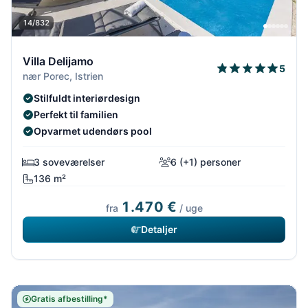
14/832
Villa Delijamo
5
nær Porec, Istrien
Stilfuldt interiørdesign
Perfekt til familien
Opvarmet udendørs pool
3 soveværelser
6 (+1) personer
136 m²
1.470 €
fra
/ uge
Detaljer
Gratis afbestilling*