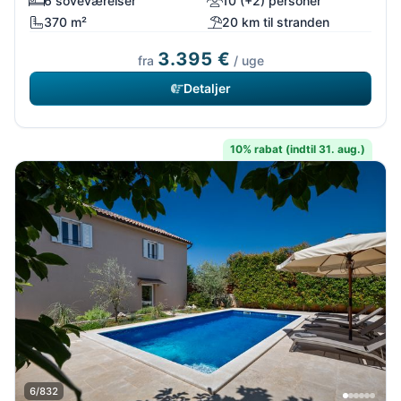
6 soveværelser
10 (+2) personer
370 m²
20 km til stranden
3.395 €
fra
/ uge
Detaljer
10% rabat (indtil 31. aug.)
6/832