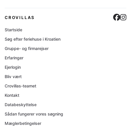
Cro
C
CROVILLAS
Startside
Søg efter feriehuse i Kroatien
Gruppe- og firmarejser
Erfaringer
Ejerlogin
Bliv vært
Crovillas-teamet
Kontakt
Databeskyttelse
Sådan fungerer vores søgning
Mæglerbetingelser