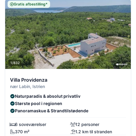
Gratis afbestilling*
1/832
Villa Providenza
nær Labin, Istrien
Naturparadis & absolut privatliv
Største pool i regionen
Panoramaskue & Strandtilstødende
6 soveværelser
12 personer
370 m²
1.2 km til stranden