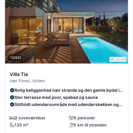
10/832
Villa Tia
nær Porec, Istrien
Rolig beliggenhed nær strande og den gamle bydel i
Poreč
Stor terrasse med pool, spabad og sauna
Stilfuldt udendørsområde med udendørskøkken og
lounge
3 soveværelser
6 personer
135 m²
5 km til stranden