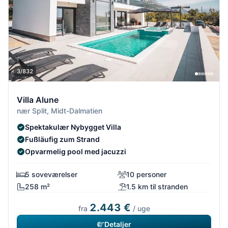
3/832
Villa Alune
nær Split, Midt-Dalmatien
Spektakulær Nybygget Villa
Fußläufig zum Strand
Opvarmelig pool med jacuzzi
5 soveværelser
10 personer
258 m²
1.5 km til stranden
2.443 €
fra
/ uge
Detaljer