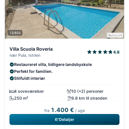
12/832
Villa Scuola Roveria
4.8
nær Pula, Istrien
Restaureret villa, tidligere landsbyskole
Perfekt for familien.
Stilfuldt interiør
4 soveværelser
10 (+2) personer
250 m²
9.8 km til stranden
1.400 €
fra
/ uge
Detaljer