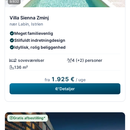
9/832
Villa Sienna Zminj
nær Labin, Istrien
Meget familievenlig
Stilfuldt indretningdesign
Idyllisk, rolig beliggenhed
2 soveværelser
4 (+2) personer
136 m²
1.925 €
fra
/ uge
Detaljer
Gratis afbestilling*