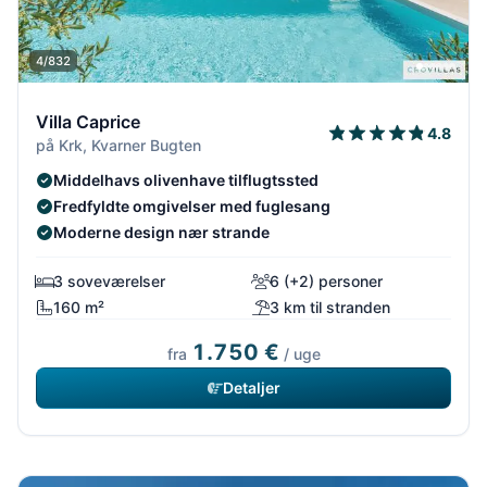
4/832
Villa Caprice
4.8
på Krk, Kvarner Bugten
Middelhavs olivenhave tilflugtssted
Fredfyldte omgivelser med fuglesang
Moderne design nær strande
3 soveværelser
6 (+2) personer
160 m²
3 km til stranden
1.750 €
fra
/ uge
Detaljer