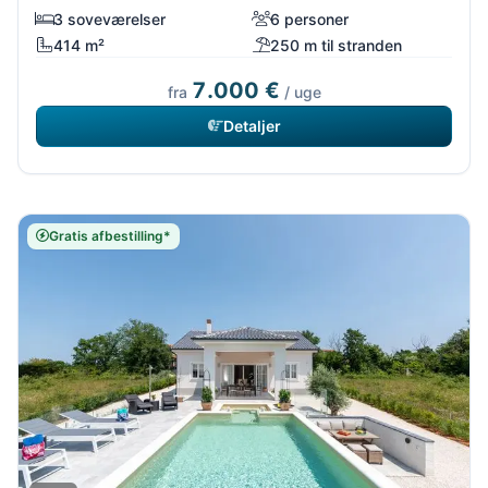
3 soveværelser
6 personer
414 m²
250 m til stranden
7.000 €
fra
/ uge
Detaljer
Gratis afbestilling*