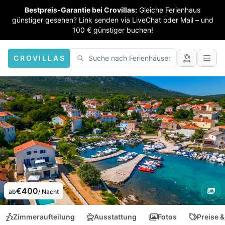
Bestpreis-Garantie bei Crovillas:
Gleiche Ferienhaus
günstiger gesehen? Link senden via LiveChat oder Mail – und
100 € günstiger buchen!
CROVILLAS
€400
ab
/ Nacht
Zimmeraufteilung
Ausstattung
Fotos
Preise &