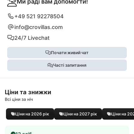
Ми раді вам допомогти!
+49 521 92278504
info@crovillas.com
24/7 Livechat
Почати живий чат
Часті запитання
Ціни та знижки
Всі ціни за ніч
Ціни на 2026 рік
Ціни на 2027 рік
Ціни на 20
12 осіб