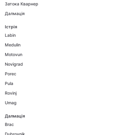
Затока Кварнер
Далмація
Істрія
Labin
Medulin
Motovun
Novigrad
Porec
Pula
Rovinj
Umag
Далмація
Brac
Dubrovnik