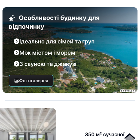
Особливості будинку для
відпочинку
Ідеально для сімей та груп
Між містом і морем
З сауною та джакузі
Фотогалерея
350 м² сучасної