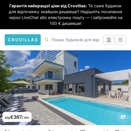
Гарантія найкращої ціни від Crovillas:
Те саме будинок
для відпочинку знайшли дешевше? Надішліть посилання
через LiveChat або електронну пошту — і забронюйте на
100 € дешевше!
CROVILLAS
€367
від
/ ніч