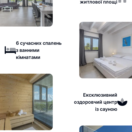
житлової площі
6 сучасних спалень
з ванними
кімнатами
Ексклюзивний
оздоровчий центр
із сауною