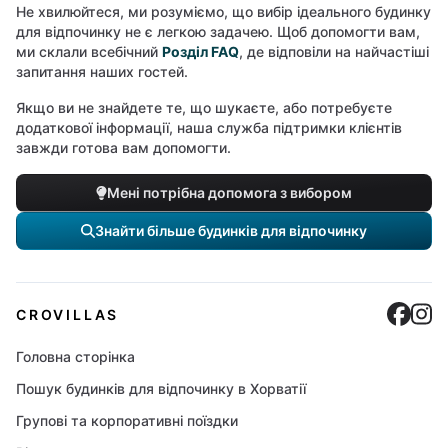
Не хвилюйтеся, ми розуміємо, що вибір ідеального будинку
для відпочинку не є легкою задачею. Щоб допомогти вам,
ми склали всебічний
Розділ FAQ
, де відповіли на найчастіші
запитання наших гостей.
Якщо ви не знайдете те, що шукаєте, або потребуєте
додаткової інформації, наша служба підтримки клієнтів
завжди готова вам допомогти.
Мені потрібна допомога з вибором
Знайти більше будинків для відпочинку
Cro
C
CROVILLAS
Головна сторінка
Пошук будинків для відпочинку в Хорватії
Групові та корпоративні поїздки