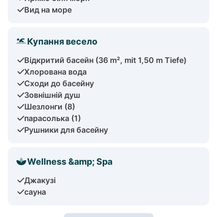
Вид на море
Купання весело
Відкритий басейн (36 m², mit 1,50 m Tiefe)
Хлорована вода
Сходи до басейну
Зовнішній душ
Шезлонги (8)
парасолька (1)
Рушники для басейну
Wellness &amp; Spa
Джакузі
сауна