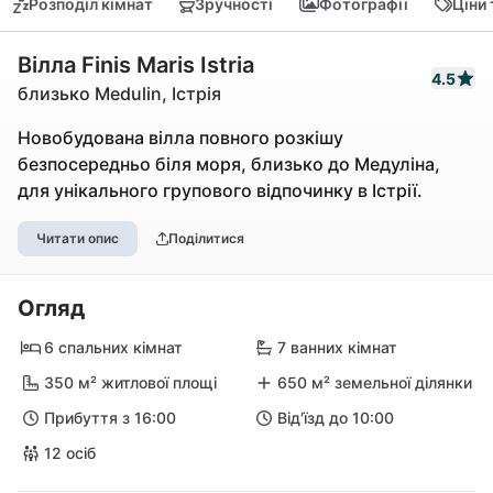
Розподіл кімнат
Зручності
Фотографії
Ціни
Вілла Finis Maris Istria
4.5
близько Medulin, Істрія
Новобудована вілла повного розкішу
безпосередньо біля моря, близько до Медуліна,
для унікального групового відпочинку в Істрії.
Читати опис
Поділитися
Огляд
6 спальних кімнат
7 ванних кімнат
350 м² житлової площі
650 м² земельної ділянки
Прибуття з 16:00
Від'їзд до 10:00
12 осіб