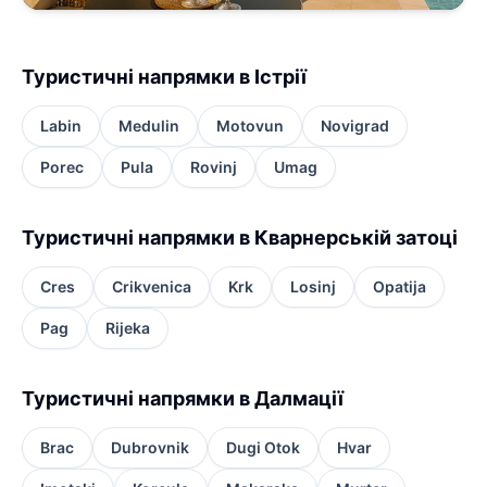
Туристичні напрямки в Істрії
Labin
Medulin
Motovun
Novigrad
Porec
Pula
Rovinj
Umag
Туристичні напрямки в Кварнерській затоці
Cres
Crikvenica
Krk
Losinj
Opatija
Pag
Rijeka
Туристичні напрямки в Далмації
Brac
Dubrovnik
Dugi Otok
Hvar