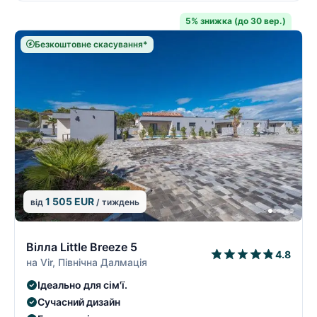
5% знижка (до 30 вер.)
Безкоштовне скасування*
1 505 EUR
від
/ тиждень
5/9
5
Вілла Little Breeze 5
4.8
на Vir, Північна Далмація
Ідеально для сім'ї.
Сучасний дизайн