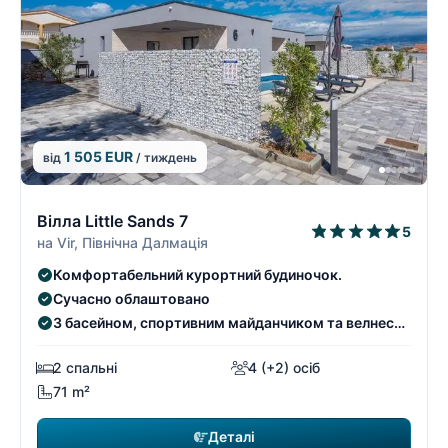
1 505 EUR
від
/ тиждень
7/9
7
Вілла Little Sands 7
5
на Vir, Північна Далмація
Комфортабельний курортний будиночок.
Сучасно облаштовано
З басейном, спортивним майданчиком та велнес-
зоною
2 спальні
4 (+2) осіб
71 m²
Деталі