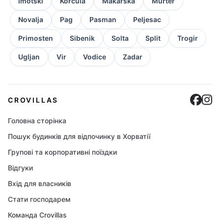
Imotski
Korcula
Makarska
Murter
Novalja
Pag
Pasman
Peljesac
Primosten
Sibenik
Solta
Split
Trogir
Ugljan
Vir
Vodice
Zadar
Cro
C
CROVILLAS
Головна сторінка
Пошук будинків для відпочинку в Хорватії
Групові та корпоративні поїздки
Відгуки
Вхід для власників
Стати господарем
Команда Crovillas