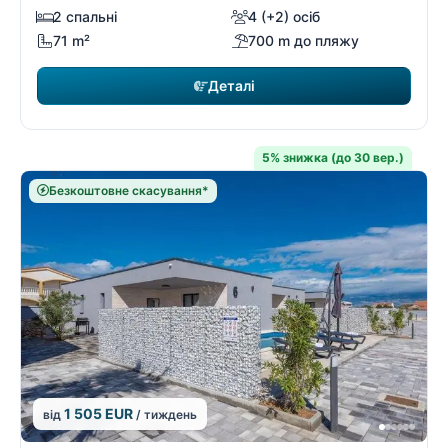
2 спальні
4 (+2) осіб
71 m²
700 m до пляжу
Деталі
5% знижка (до 30 вер.)
Безкоштовне скасування*
1 505 EUR
від
/ тиждень