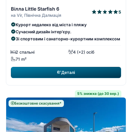
3/9
3
Вілла Little Starfish 6
5
на Vir, Північна Далмація
Курорт недалеко від міста і пляжу
Сучасний дизайн інтер'єру.
Зі спортовим і санаторно-курортним комплексом
2 спальні
4 (+2) осіб
71 m²
Деталі
5% знижка (до 30 вер.)
Безкоштовне скасування*