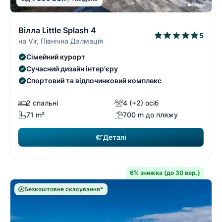
6/9
6
Вілла Little Splash 4
5
на Vir, Північна Далмація
Сімейний курорт
Сучасний дизайн інтер'єру
Спортовий та відпочинковий комплекс
2 спальні
4 (+2) осіб
71 m²
700 m до пляжу
Деталі
6% знижка (до 30 вер.)
Безкоштовне скасування*