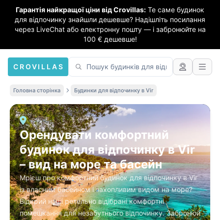
Гарантія найкращої ціни від Crovillas:
Те саме будинок
для відпочинку знайшли дешевше? Надішліть посилання
через LiveChat або електронну пошту — і забронюйте на
100 € дешевше!
CROVILLAS
Головна сторінка
Будинки для відпочинку в Vir
Орендувати комфортний
будинок для відпочинку в Vir
– вид на море та басейн
Мрієш про комфортний будинок для відпочинку в Vir
із власним басейном і захопливим видом на море?
Відкрий наші ретельно відібрані комфортні
помешкання для незабутнього відпочинку. Забронюй