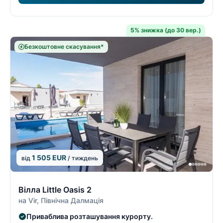
5% знижка (до 30 вер.)
Безкоштовне скасування*
1 505 EUR
від
/ тиждень
8/9
8
Вілла Little Oasis 2
на Vir, Північна Далмація
Приваблива розташування курорту.