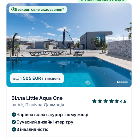
Безкоштовне скасування*
1 505 EUR
від
/ тиждень
2/9
2
Вілла Little Aqua One
4.8
на Vir, Північна Далмація
Чарівна вілла в курортному місці
Сучасний дизайн інтер'єру
З інвалидністю