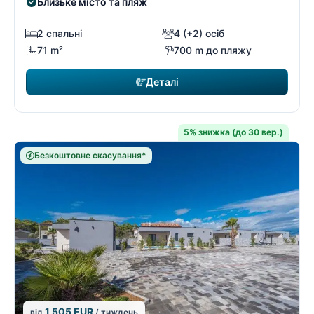
Близьке місто та пляж
2 спальні
4 (+2) осіб
71 m²
700 m до пляжу
Деталі
5% знижка (до 30 вер.)
Безкоштовне скасування*
1 505 EUR
від
/ тиждень