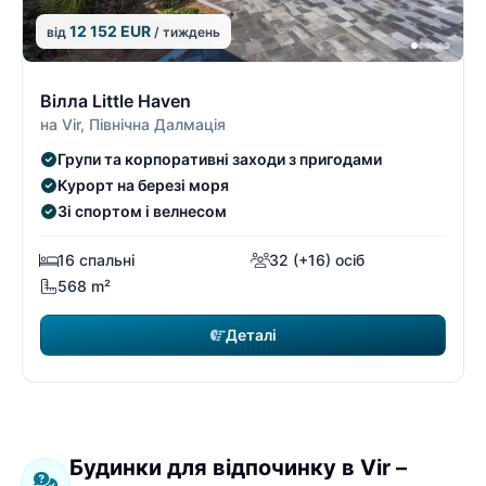
12 152 EUR
від
/ тиждень
9/9
9
Вілла Little Haven
на Vir, Північна Далмація
Групи та корпоративні заходи з пригодами
Курорт на березі моря
Зі спортом і велнесом
16 спальні
32 (+16) осіб
568 m²
Деталі
Будинки для відпочинку в Vir –