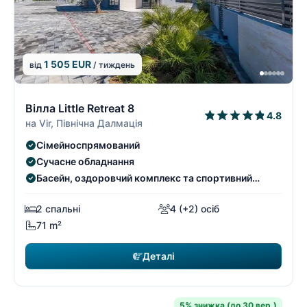
1 505 EUR
від
/ тиждень
1/9
1
Вілла Little Retreat 8
4.8
на Vir, Північна Далмація
Сімейноспрямований
Сучасне обладнання
Басейн, оздоровчий комплекс та спортивний
майданчик
2 спальні
4 (+2) осіб
71 m²
Деталі
5% знижка (до 30 вер.)