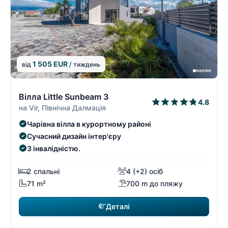
1 505 EUR
від
/ тиждень
4/9
4
Вілла Little Sunbeam 3
4.8
на Vir, Північна Далмація
Чарівна вілла в курортному районі
Сучасний дизайн інтер'єру
З інвалідністю.
2 спальні
4 (+2) осіб
71 m²
700 m до пляжу
Деталі