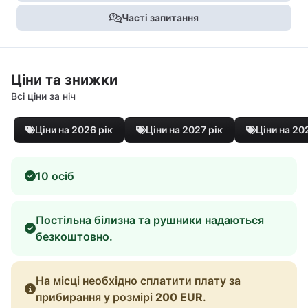
Часті запитання
Ціни та знижки
Всі ціни за ніч
Ціни на 2026 рік
Ціни на 2027 рік
Ціни на 20
10 осіб
Постільна білизна та рушники надаються
безкоштовно.
На місці необхідно сплатити плату за
прибирання у розмірі
200 EUR
.