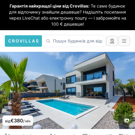
Гарантія найкращої ціни від Crovillas:
Те саме будинок
для відпочинку знайшли дешевше? Надішліть посилання
через LiveChat або електронну пошту — і забронюйте на
100 € дешевше!
CROVILLAS
€380
від
/ ніч