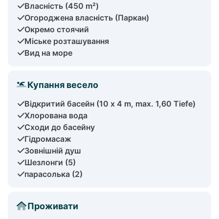
Власність (450 m²)
Огороджена власність (Паркан)
Окремо стоячий
Міське розташування
Вид на море
Купання весело
Відкритий басейн (10 x 4 m, max. 1,60 Tiefe)
Хлорована вода
Сходи до басейну
Гідромасаж
Зовнішній душ
Шезлонги (5)
парасолька (2)
Проживати