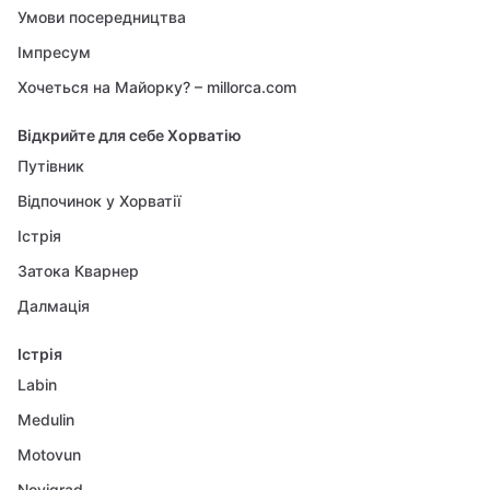
Умови посередництва
Імпресум
Хочеться на Майорку? – millorca.com
Відкрийте для себе Хорватію
Путівник
Відпочинок у Хорватії
Істрія
Затока Кварнер
Далмація
Істрія
Labin
Medulin
Motovun
Novigrad