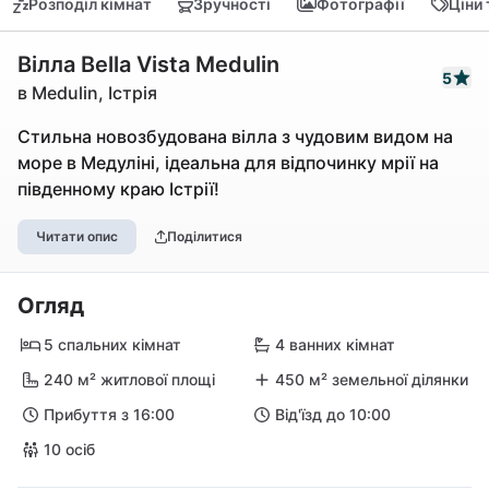
Розподіл кімнат
Зручності
Фотографії
Ціни
Вілла Bella Vista Medulin
5
в Medulin, Істрія
Стильна новозбудована вілла з чудовим видом на
море в Медуліні, ідеальна для відпочинку мрії на
південному краю Істрії!
Читати опис
Поділитися
Огляд
5 спальних кімнат
4 ванних кімнат
240 м² житлової площі
450 м² земельної ділянки
Прибуття з 16:00
Від'їзд до 10:00
10 осіб