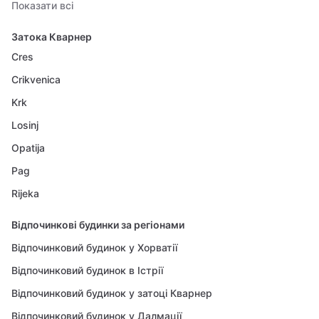
Показати всі
Затока Кварнер
Cres
Crikvenica
Krk
Losinj
Opatija
Pag
Rijeka
Відпочинкові будинки за регіонами
Відпочинковий будинок у Хорватії
Відпочинковий будинок в Істрії
Відпочинковий будинок у затоці Кварнер
Відпочинковий будинок у Далмації