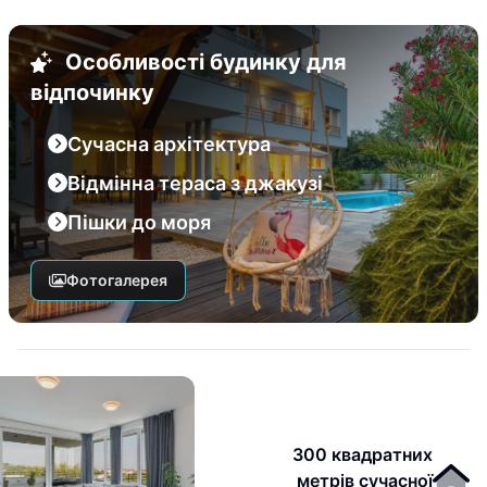
Особливості будинку для
відпочинку
Сучасна архітектура
Відмінна тераса з джакузі
Пішки до моря
Фотогалерея
300 квадратних
метрів сучасної