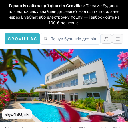
Гарантія найкращої ціни від Crovillas:
Те саме будинок
для відпочинку знайшли дешевше? Надішліть посилання
через LiveChat або електронну пошту — і забронюйте на
100 € дешевше!
CROVILLAS
€490
від
/ ніч