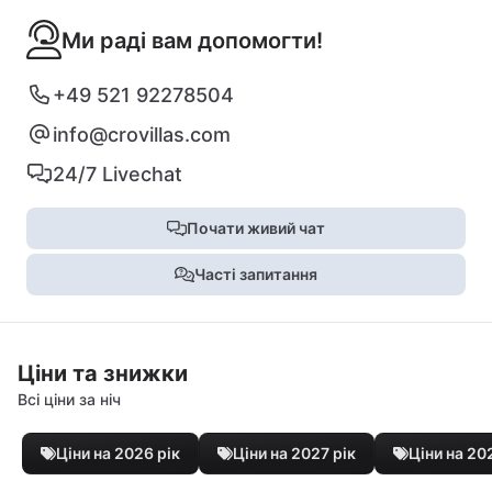
Ми раді вам допомогти!
+49 521 92278504
info@crovillas.com
24/7 Livechat
Почати живий чат
Часті запитання
Ціни та знижки
Всі ціни за ніч
Ціни на 2026 рік
Ціни на 2027 рік
Ціни на 20