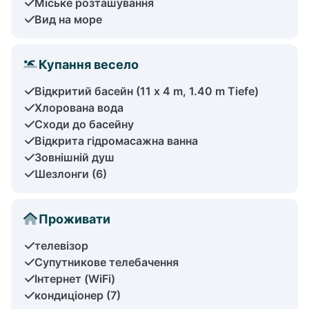
Міське розташування
Вид на море
Купання весело
Відкритий басейн (11 x 4 m, 1.40 m Tiefe)
Хлорована вода
Сходи до басейну
Відкрита гідромасажна ванна
Зовнішній душ
Шезлонги (6)
Проживати
телевізор
Супутникове телебачення
Інтернет (WiFi)
кондиціонер (7)