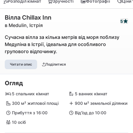
Розподіл кімнат
Зручності
Фотографії
Ціни
Вілла Chillax Inn
5
в Medulin, Істрія
Сучасна вілла за кілька метрів від моря поблизу
Медуліна в Істрії, ідеальна для особливого
групового відпочинку.
Читати опис
Поділитися
Огляд
5 спальних кімнат
5 ванних кімнат
300 м² житлової площі
900 м² земельної ділянки
Прибуття з 16:00
Від'їзд до 10:00
10 осіб