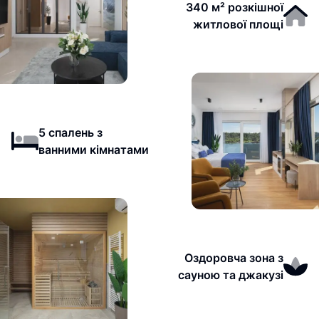
340 м² розкішної
житлової площі
5 спалень з
ванними кімнатами
Оздоровча зона з
сауною та джакузі