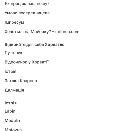
Як працює наш пошук
Умови посередництва
Імпресум
Хочеться на Майорку? – millorca.com
Відкрийте для себе Хорватію
Путівник
Відпочинок у Хорватії
Істрія
Затока Кварнер
Далмація
Істрія
Labin
Medulin
Motovun