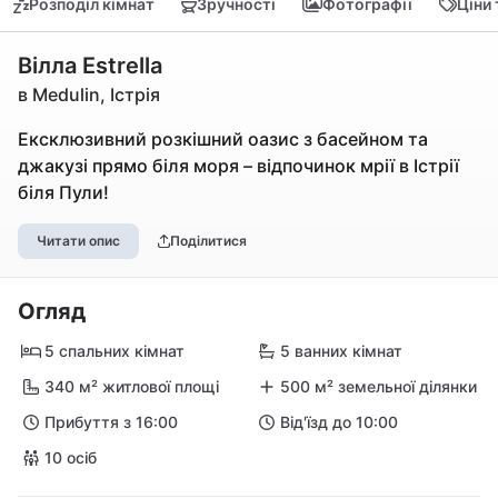
Розподіл кімнат
Зручності
Фотографії
Ціни
Вілла Estrella
в Medulin, Істрія
Ексклюзивний розкішний оазис з басейном та
джакузі прямо біля моря – відпочинок мрії в Істрії
біля Пули!
Читати опис
Поділитися
Огляд
5 спальних кімнат
5 ванних кімнат
340 м² житлової площі
500 м² земельної ділянки
Прибуття з 16:00
Від'їзд до 10:00
10 осіб