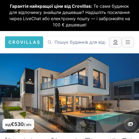
Гарантія найкращої ціни від Crovillas:
Те саме будинок
для відпочинку знайшли дешевше? Надішліть посилання
через LiveChat або електронну пошту — і забронюйте на
100 € дешевше!
CROVILLAS
€530
від
/ ніч