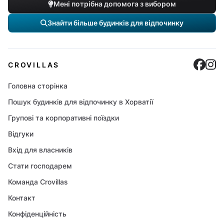
Мені потрібна допомога з вибором
Знайти більше будинків для відпочинку
Cro
C
CROVILLAS
Головна сторінка
Пошук будинків для відпочинку в Хорватії
Групові та корпоративні поїздки
Відгуки
Вхід для власників
Стати господарем
Команда Crovillas
Контакт
Конфіденційність