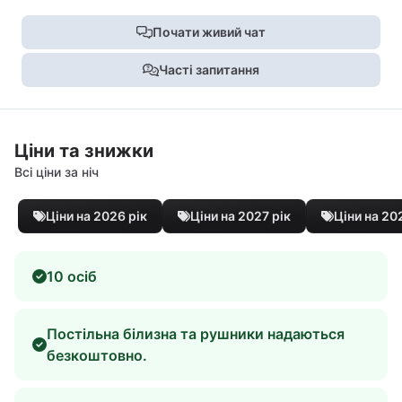
Почати живий чат
Часті запитання
Ціни та знижки
Всі ціни за ніч
Ціни на 2026 рік
Ціни на 2027 рік
Ціни на 20
10 осіб
Постільна білизна та рушники надаються
безкоштовно.