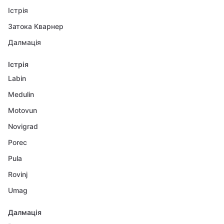
Істрія
Затока Кварнер
Далмація
Істрія
Labin
Medulin
Motovun
Novigrad
Porec
Pula
Rovinj
Umag
Далмація