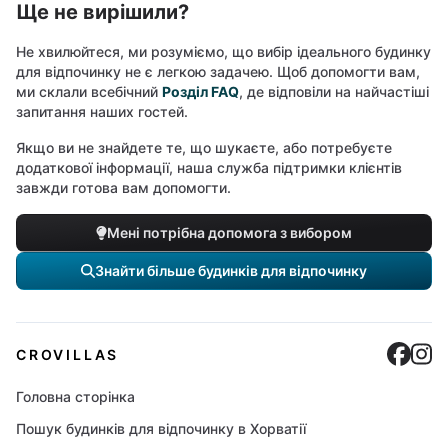
Ще не вирішили?
Не хвилюйтеся, ми розуміємо, що вибір ідеального будинку
для відпочинку не є легкою задачею. Щоб допомогти вам,
ми склали всебічний
Розділ FAQ
, де відповіли на найчастіші
запитання наших гостей.
Якщо ви не знайдете те, що шукаєте, або потребуєте
додаткової інформації, наша служба підтримки клієнтів
завжди готова вам допомогти.
Мені потрібна допомога з вибором
Знайти більше будинків для відпочинку
Cro
C
CROVILLAS
Головна сторінка
Пошук будинків для відпочинку в Хорватії