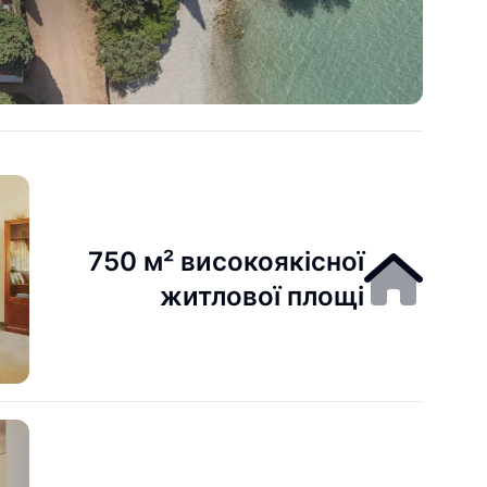
750 м² високоякісної
житлової площі