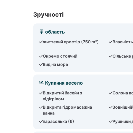
Зручності
область
життєвий простір (750 m²)
Власність
Окремо стоячий
Сільське
Вид на море
Купання весело
Відкритий басейн з
Солона в
підігрівом
Відкрита гідромасажна
Зовнішні
ванна
парасолька (6)
Рушники 