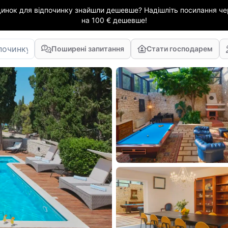
динок для відпочинку знайшли дешевше? Надішліть посилання чер
на 100 € дешевше!
Поширені запитання
Стати господарем