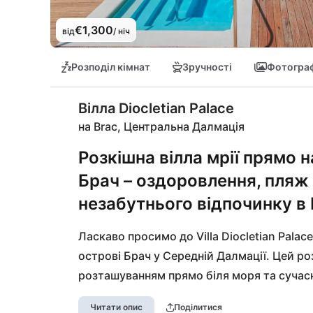
€1,300
від
/ ніч
Розподіл кімнат
Зручності
Фотограф
Вілла Diocletian Palace
на Brac, Центральна Далмація
Розкішна вілла мрії прямо н
Брач – оздоровлення, пляж 
незабутнього відпочинку в 
Ласкаво просимо до Villa Diocletian Palace
острові Брач у Середній Далмації. Цей ро
розташуванням прямо біля моря та сучасн
Відпочивайте в спортивному та оздоровч
Читати опис
Поділитися