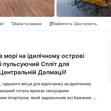
ії
Ціни та знижки
Зайнятість / Доступність
а морі на ідилічному острові
і пульсуючий Спліт для
Центральній Далмації!
, чудового місця для відпочинку на ідилічному 
зкішний готель вражає своєрідним 
им інтер'єром, який задовольняє всі бажання. 
ому центрі або насолоджуйтесь кристально 