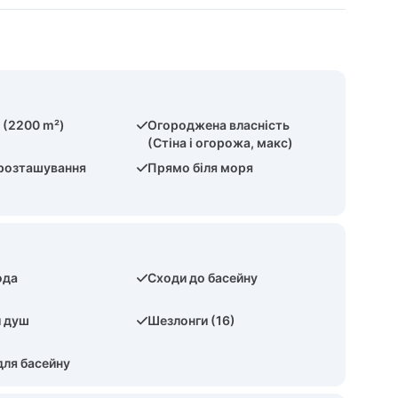
 (2200 m²)
Огороджена власність
(Стіна і огорожа, макс)
 розташування
Прямо біля моря
ода
Сходи до басейну
й душ
Шезлонги (16)
для басейну