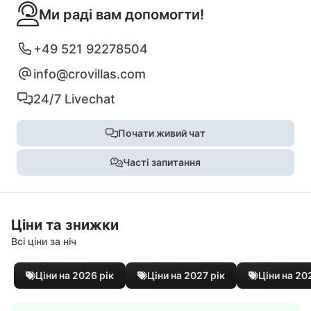
Ми раді вам допомогти!
+49 521 92278504
info@crovillas.com
24/7 Livechat
Почати живий чат
Часті запитання
Ціни та знижки
Всі ціни за ніч
Ціни на 2026 рік
Ціни на 2027 рік
Ціни на 20