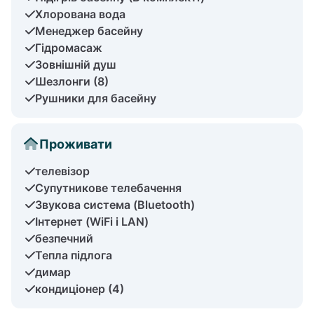
Хлорована вода
Менеджер басейну
Гідромасаж
Зовнішній душ
Шезлонги (8)
Рушники для басейну
Проживати
телевізор
Супутникове телебачення
Звукова система (Bluetooth)
Інтернет (WiFi і LAN)
безпечний
Тепла підлога
димар
кондиціонер (4)