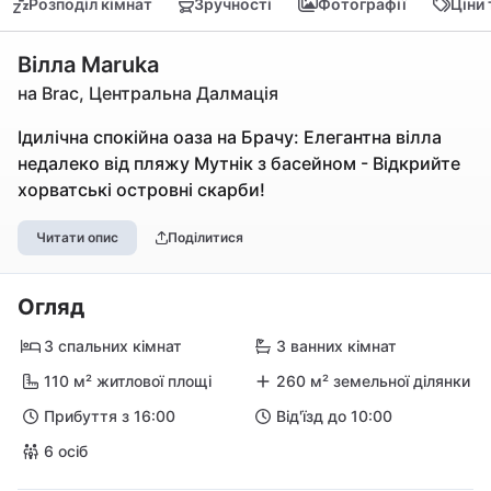
Розподіл кімнат
Зручності
Фотографії
Ціни
Вілла Maruka
на Brac, Центральна Далмація
Ідилічна спокійна оаза на Брачу: Елегантна вілла
недалеко від пляжу Мутнік з басейном - Відкрийте
хорватські островні скарби!
Читати опис
Поділитися
Огляд
3 спальних кімнат
3 ванних кімнат
110 м² житлової площі
260 м² земельної ділянки
Прибуття з 16:00
Від'їзд до 10:00
6 осіб