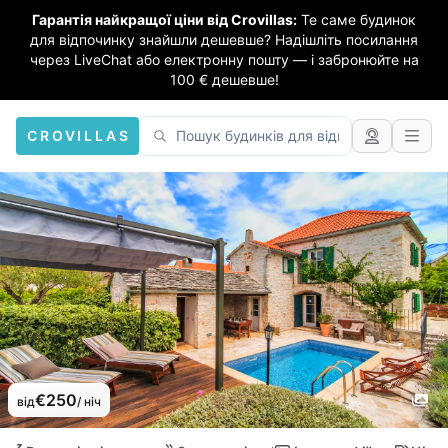
Гарантія найкращої ціни від Crovillas:
Те саме будинок
для відпочинку знайшли дешевше? Надішліть посилання
через LiveChat або електронну пошту — і забронюйте на
100 € дешевше!
CROVILLAS
€250
від
/ ніч