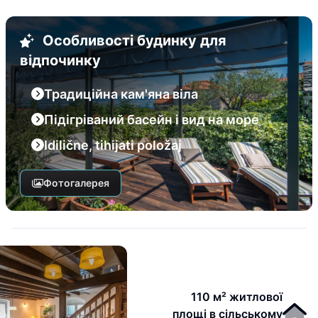
Особливості будинку для
відпочинку
Традиційна кам'яна віла
Підігріваний басейн і вид на море
Idilične, tihijati položaj
Фотогалерея
110 м² житлової
площі в сільському