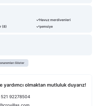
Havuz merdivenleri
r (8)
şemsiye
onanımları Göster
e yardımcı olmaktan mutluluk duyarız!
 521 92278504
@crovillas.com