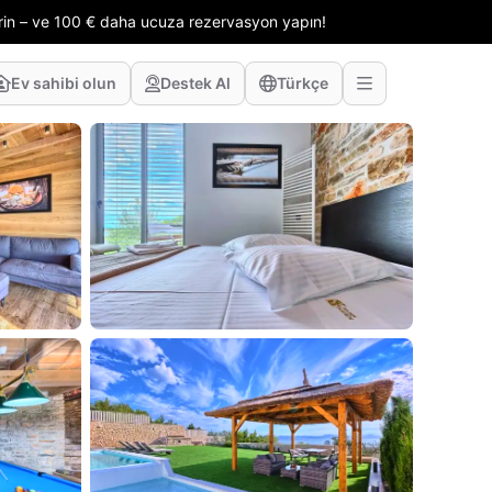
erin – ve 100 € daha ucuza rezervasyon yapın!
Ev sahibi olun
Destek Al
Türkçe