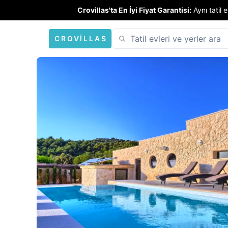
Crovillas'ta En İyi Fiyat Garantisi:
Aynı tatil
CROVILLAS