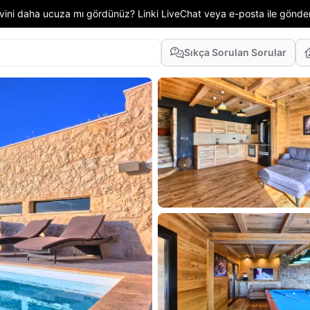
 evini daha ucuza mı gördünüz? Linki LiveChat veya e-posta ile gönd
Sıkça Sorulan Sorular