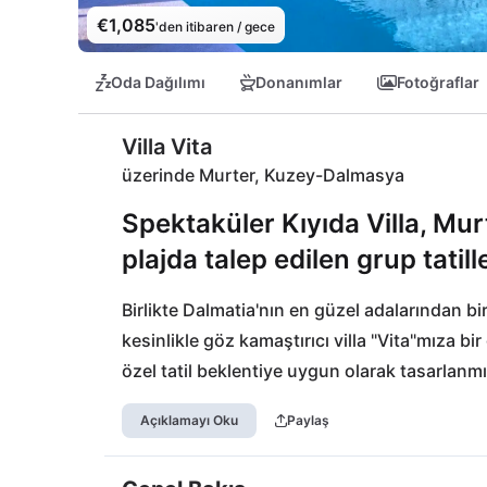
€1,085
'den itibaren / gece
Oda Dağılımı
Donanımlar
Fotoğraflar
Villa Vita
üzerinde Murter, Kuzey-Dalmasya
Spektaküler Kıyıda Villa, Mu
plajda talep edilen grup tatille
Birlikte Dalmatia'nın en güzel adalarından bi
kesinlikle göz kamaştırıcı villa "Vita"mıza bi
özel tatil beklentiye uygun olarak tasarlanmı
adasına ve Sibenik bölgesindeki diğer güzel a
Açıklamayı Oku
Paylaş
adı gibi yaşamalısınız! Murter adasına, Tisno
havaalanları arasında da sadece bir saatlik b