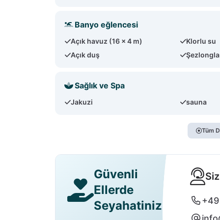
Banyo eğlencesi
Açık havuz (16 x 4 m)
Klorlu su
Açık duş
Şezlongla
Sağlık ve Spa
Jakuzi
sauna
Tüm D
Güvenli
Siz
Ellerde
+49
Seyahatiniz
info