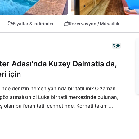
Fiyatlar & İndirimler
Rezervasyon / Müsaitlik
5
rter Adası'nda Kuzey Dalmatia'da,
ri için
rinde denizin hemen yanında bir tatil mi? O zaman 
r göz atmalısınız! Lüks bir tatil merkezinde bulunan, 
ş olan bu ferah tatil cennetinde, Kornati takım 
dalara doğru ince bir görüşle yer alıyor. Burada, 
'daki köprüden arabayla ulaşabilir, Zadar ve Split 
ir mesafe var!