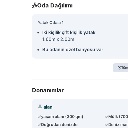
Oda Dağılımı
Yatak Odası 1
İki kişilik çift kişilik yatak
1.60m x 2.00m
Bu odanın özel banyosu var
Tüm
Donanımlar
alan
yaşam alanı (300 qm)
Mülk (70
Doğrudan denizde
Deniz man