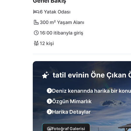
Genel Bakış
6 Yatak Odası
300 m² Yaşam Alanı
16:00 itibarıyla giriş
12 kişi
tatil evinin Öne Çıkan Ö
Deniz kenarında harika bir kon
Özgün Mimarlık
Harika Detaylar
Fotoğraf Galerisi