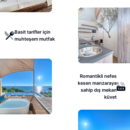
Basit tarifler için
muhteşem mutfak
Romantikli nefes
kesen manzaraya
sahip dış mekan
küvet