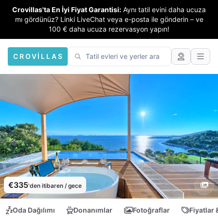
Crovillas'ta En İyi Fiyat Garantisi:
Aynı tatil evini daha ucuza
mı gördünüz? Linki LiveChat veya e-posta ile gönderin – ve
100 € daha ucuza rezervasyon yapın!
CROVILLAS
€335
'den itibaren / gece
Oda Dağılımı
Donanımlar
Fotoğraflar
Fiyatlar 