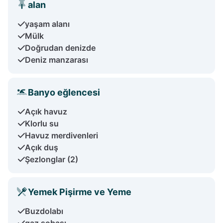
alan
yaşam alanı
Mülk
Doğrudan denizde
Deniz manzarası
Banyo eğlencesi
Açık havuz
Klorlu su
Havuz merdivenleri
Açık duş
Şezlonglar (2)
Yemek Pişirme ve Yeme
Buzdolabı
gaz sobası