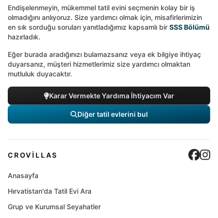
Endişelenmeyin, mükemmel tatil evini seçmenin kolay bir iş
olmadığını anlıyoruz. Size yardımcı olmak için, misafirlerimizin
en sık sorduğu soruları yanıtladığımız kapsamlı bir
SSS Bölümü
hazırladık.
Eğer burada aradığınızı bulamazsanız veya ek bilgiye ihtiyaç
duyarsanız, müşteri hizmetlerimiz size yardımcı olmaktan
mutluluk duyacaktır.
Karar Vermekte Yardıma İhtiyacım Var
Diğer tatil evlerini bul
Cro
C
CROVILLAS
Anasayfa
Hırvatistan'da Tatil Evi Ara
Grup ve Kurumsal Seyahatler