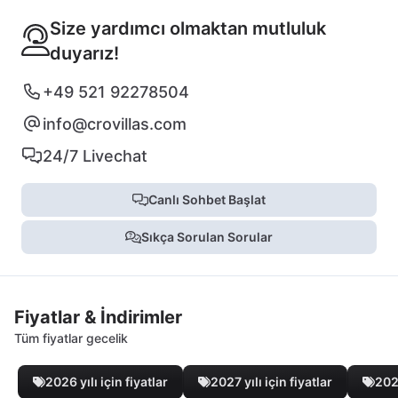
Size yardımcı olmaktan mutluluk
duyarız!
+49 521 92278504
info@crovillas.com
24/7 Livechat
Canlı Sohbet Başlat
Sıkça Sorulan Sorular
Fiyatlar & İndirimler
Tüm fiyatlar gecelik
2026 yılı için fiyatlar
2027 yılı için fiyatlar
2028