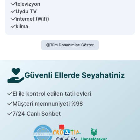
televizyon
Uydu TV
internet (Wifi)
klima
Tüm Donanımları Göster
Güvenli Ellerde Seyahatiniz
El ile kontrol edilen tatil evleri
Müşteri memnuniyeti %98
7/24 Canlı Sohbet