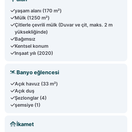
yaşam alanı (170 m²)
Mülk (1250 m²)
Çitlerle çevrili mülk (Duvar ve çit, maks. 2 m
yüksekliğinde)
Bağımsız
Kentsel konum
Inşaat yılı (2020)
Banyo eğlencesi
Açık havuz (33 m²)
Açık duş
Şezlonglar (4)
şemsiye (1)
İkamet