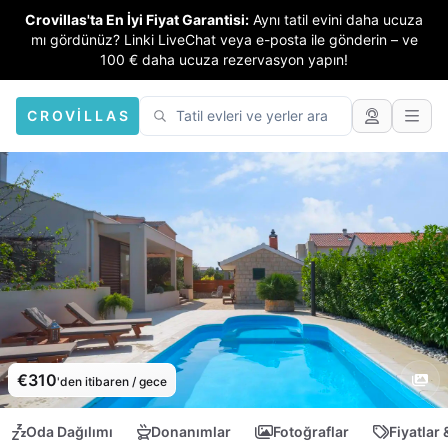
Crovillas'ta En İyi Fiyat Garantisi:
Aynı tatil evini daha ucuza
mı gördünüz? Linki LiveChat veya e-posta ile gönderin – ve
100 € daha ucuza rezervasyon yapın!
CROVILLAS
€310
'den itibaren / gece
Oda Dağılımı
Donanımlar
Fotoğraflar
Fiyatlar 