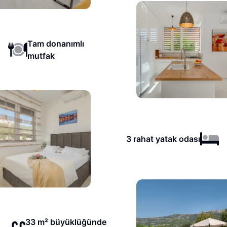
Tam donanımlı
mutfak
3 rahat yatak odası
33 m² büyüklüğünde