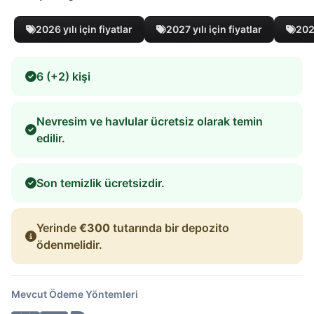
2026 yılı için fiyatlar
2027 yılı için fiyatlar
2028
6 (+2) kişi
Nevresim ve havlular ücretsiz olarak temin
edilir.
Son temizlik ücretsizdir.
Yerinde
€300
tutarında bir depozito
ödenmelidir.
Mevcut Ödeme Yöntemleri