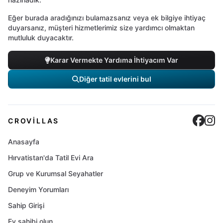
Eğer burada aradığınızı bulamazsanız veya ek bilgiye ihtiyaç
duyarsanız, müşteri hizmetlerimiz size yardımcı olmaktan
mutluluk duyacaktır.
Karar Vermekte Yardıma İhtiyacım Var
Diğer tatil evlerini bul
Cro
C
CROVILLAS
Anasayfa
Hırvatistan'da Tatil Evi Ara
Grup ve Kurumsal Seyahatler
Deneyim Yorumları
Sahip Girişi
Ev sahibi olun