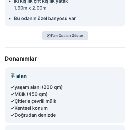
İki kişilik çift kişilik yatak
1.60m x 2.00m
Bu odanın özel banyosu var
Tüm Odaları Göster
Donanımlar
alan
yaşam alanı (200 qm)
Mülk (450 qm)
Çitlerle çevrili mülk
Kentsel konum
Doğrudan denizde