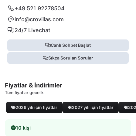
+49 521 92278504
info@crovillas.com
24/7 Livechat
Canlı Sohbet Başlat
Sıkça Sorulan Sorular
Fiyatlar & İndirimler
Tüm fiyatlar gecelik
2026 yılı için fiyatlar
2027 yılı için fiyatlar
2028
10 kişi