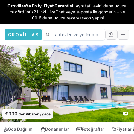
Crovillas'ta En İyi Fiyat Garantisi:
Aynı tatil evini daha ucuza
mı gördünüz? Linki LiveChat veya e-posta ile gönderin – ve
100 € daha ucuza rezervasyon yapın!
CROVILLAS
€330
'den itibaren / gece
Oda Dağılımı
Donanımlar
Fotoğraflar
Fiyatlar 