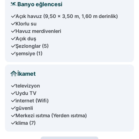
Banyo eğlencesi
Açık havuz (9,50 x 3,50 m, 1,60 m derinlik)
Klorlu su
Havuz merdivenleri
Açık duş
Şezlonglar (5)
şemsiye (1)
İkamet
televizyon
Uydu TV
internet (Wifi)
güvenli
Merkezi ısıtma (Yerden ısıtma)
klima (7)