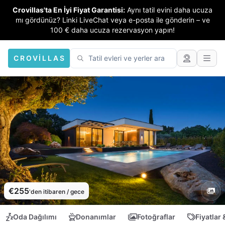
Crovillas'ta En İyi Fiyat Garantisi:
Aynı tatil evini daha ucuza
mı gördünüz? Linki LiveChat veya e-posta ile gönderin – ve
100 € daha ucuza rezervasyon yapın!
CROVILLAS
€255
'den itibaren / gece
Oda Dağılımı
Donanımlar
Fotoğraflar
Fiyatlar 