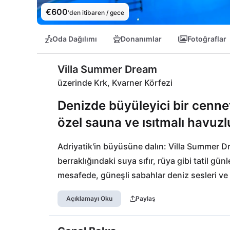
€600
'den itibaren / gece
Oda Dağılımı
Donanımlar
Fotoğraflar
Villa Summer Dream
üzerinde Krk, Kvarner Körfezi
Denizde büyüleyici bir cennet
özel sauna ve ısıtmalı havuzlu 
Adriyatik'in büyüsüne dalın: Villa Summer Dre
berraklığındaki suya sıfır, rüya gibi tatil gün
mesafede, güneşli sabahlar deniz sesleri ve t
dışarıdaki sıcacık jaccuzide yıldızlar altında 
Açıklamayı Oku
Paylaş
mevsim serinleme imkanı sunar ve turkuaz ma
geçirebilirsiniz. Yakındaki Primorska Koliba re