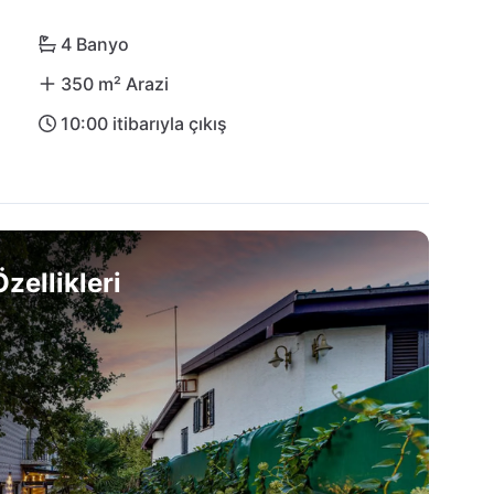
am tarzını tam anlamıyla deneyimlersiniz. 
ci kıyısında Villa Summer Dream'e 
4 Banyo
350 m² Arazi
10:00 itibarıyla çıkış
zellikleri