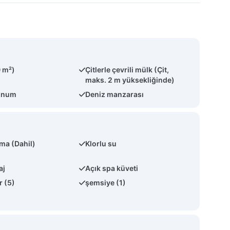
 m²)
Çitlerle çevrili mülk (Çit,
maks. 2 m yüksekliğinde)
konum
Deniz manzarası
tma (Dahil)
Klorlu su
aj
Açık spa küveti
r (5)
şemsiye (1)