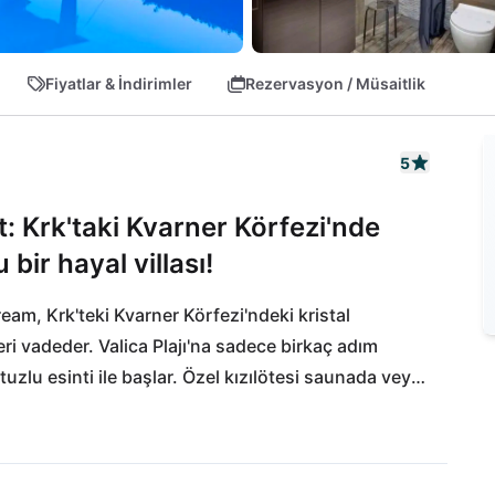
Fiyatlar & İndirimler
Rezervasyon / Müsaitlik
5
: Krk'taki Kvarner Körfezi'nde
bir hayal villası!
am, Krk'teki Kvarner Körfezi'ndeki kristal 
leri vadeder. Valica Plajı'na sadece birkaç adım 
uzlu esinti ile başlar. Özel kızılötesi saunada veya 
rahatlama bulabilirsiniz. Isıtmalı dış havuz her 
vi deniz manzarasıyla keyifli anlar 
storanında yerel lezzetleri tadabilir veya tarihi Krk 