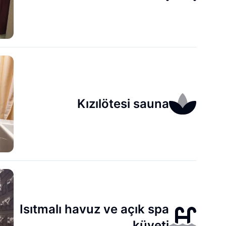
Kızılötesi sauna
Isıtmalı havuz ve açık spa
küveti