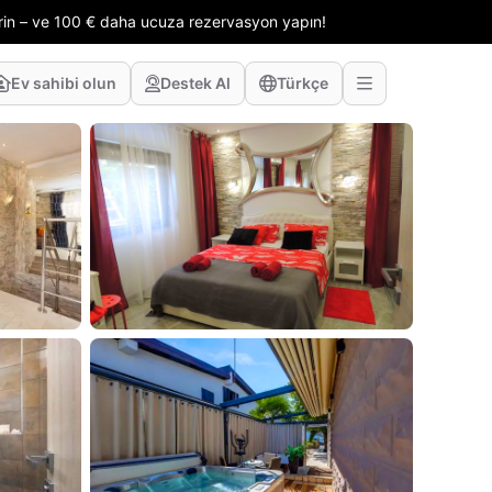
erin – ve 100 € daha ucuza rezervasyon yapın!
Ev sahibi olun
Destek Al
Türkçe