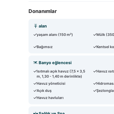
Donanımlar
alan
yaşam alanı (150 m²)
Mülk (350
Bağımsız
Kentsel 
Banyo eğlencesi
Isıtmalı açık havuz (7,5 x 3,5
Havuz ısı
m, 1,30 - 1,40 m derinlikte)
Havuz yöneticisi
Hidromas
Açık duş
Şezlongla
Havuz havluları
Sağlık ve Spa