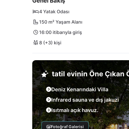
Genel Bakış
şehrini keşfedebilirsiniz - burada Hırvat yaş
Unutulmaz anlar için Hırvatistan'ın büyüleyi
4 Yatak Odası
büyüleneceksiniz!
150 m² Yaşam Alanı
16:00 itibarıyla giriş
8 (+3) kişi
tatil evinin Öne Çıkan Ö
Deniz Kenarındaki Villa
Infrared sauna ve dış jakuzi
Isıtmalı açık havuz.
Fotoğraf Galerisi