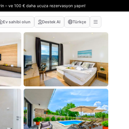
erin – ve 100 € daha ucuza rezervasyon yapın!
Ev sahibi olun
Destek Al
Türkçe