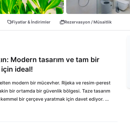
Fiyatlar & İndirimler
Rezervasyon / Müsaitlik
akın: Modern tasarım ve tam bir
için ideal!
kselten modern bir mücevher. Rijeka ve resim-perest 
kin bir ortamda bir güvenlik bölgesi. Taze tasarım 
kemmel bir çerçeve yaratmak için davet ediyor. 
ken veya rahat Konoba Karoca'da bir akşam yemeği 
ahat bir şekilde deneyimliyorsunuz. Crikvenica ve 
kı keşfedilmeyi bekliyor. Ailenizle birlikte ailenizin 