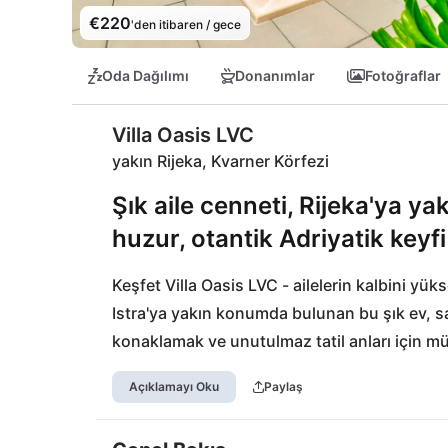
€220
'den itibaren / gece
Oda Dağılımı
Donanımlar
Fotoğraflar
Villa Oasis LVC
yakın Rijeka, Kvarner Körfezi
Şık aile cenneti, Rijeka'ya y
huzur, otantik Adriyatik keyfi 
Keşfet Villa Oasis LVC - ailelerin kalbini yü
Istra'ya yakın konumda bulunan bu şık ev, sa
konaklamak ve unutulmaz tatil anları için mü
Yakındaki Uluslararası Plajı'nda güneşlenir
Açıklamayı Oku
Paylaş
sırasında - burada Hırvatistan'ı otantik ve r
Krk gibi çekici kıyı şehirleri ile Učka Doğa Par