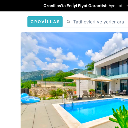
Crovillas'ta En İyi Fiyat Garantisi:
Aynı tatil
CROVILLAS