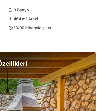
atik atmosferine dalmak!
3 Banyo
464 m² Arazi
10:00 itibarıyla çıkış
zellikleri