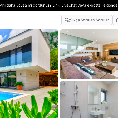
 evini daha ucuza mı gördünüz? Linki LiveChat veya e-posta ile gönd
Sıkça Sorulan Sorular