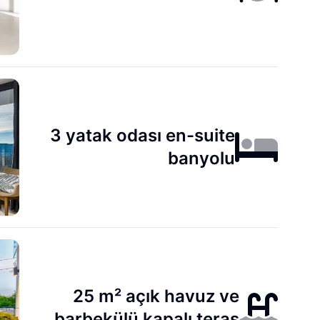
3 yatak odası en-suite
banyolu
25 m² açık havuz ve
barbekülü kapalı teras