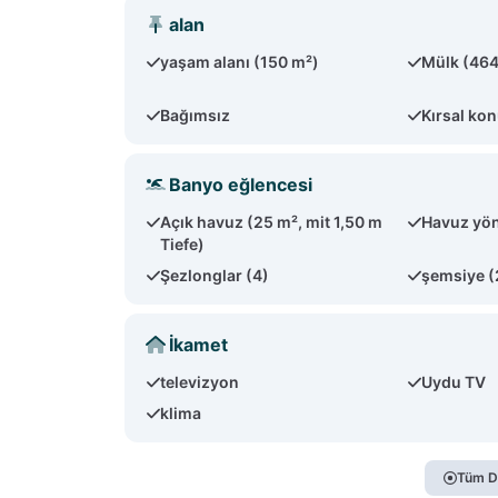
alan
yaşam alanı (150 m²)
Mülk (464
Bağımsız
Kırsal ko
Banyo eğlencesi
Açık havuz (25 m², mit 1,50 m
Havuz yön
Tiefe)
Şezlonglar (4)
şemsiye (
İkamet
televizyon
Uydu TV
klima
Tüm D