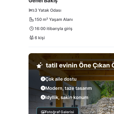
Genel Bakış
koruması altındaki Villa Oasis LVC ile Adriy
3 Yatak Odası
150 m² Yaşam Alanı
16:00 itibarıyla giriş
6 kişi
tatil evinin Öne Çıkan Ö
Çok aile dostu
Modern, taze tasarım
Idyllik, sakin konum
Fotoğraf Galerisi