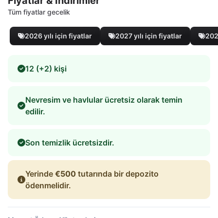
Fiyatlar & İndirimler
Tüm fiyatlar gecelik
2026 yılı için fiyatlar
2027 yılı için fiyatlar
2028
12 (+2) kişi
Nevresim ve havlular ücretsiz olarak temin
edilir.
Son temizlik ücretsizdir.
Yerinde
€500
tutarında bir depozito
ödenmelidir.