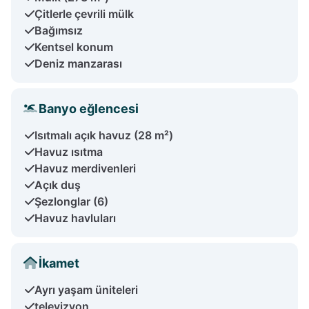
Çitlerle çevrili mülk
Bağımsız
Kentsel konum
Deniz manzarası
Banyo eğlencesi
Isıtmalı açık havuz (28 m²)
Havuz ısıtma
Havuz merdivenleri
Açık duş
Şezlonglar (6)
Havuz havluları
İkamet
Ayrı yaşam üniteleri
televizyon