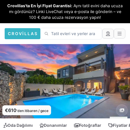
Crovillas'ta En İyi Fiyat Garantisi:
Aynı tatil evini daha ucuza
mı gördünüz? Linki LiveChat veya e-posta ile gönderin – ve
100 € daha ucuza rezervasyon yapın!
CROVILLAS
€610
'den itibaren / gece
Oda Dağılımı
Donanımlar
Fotoğraflar
Fiyatlar 