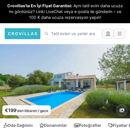
Crovillas'ta En İyi Fiyat Garantisi:
Aynı tatil evini daha ucuza
mı gördünüz? Linki LiveChat veya e-posta ile gönderin – ve
100 € daha ucuza rezervasyon yapın!
CROVILLAS
€199
'den itibaren / gece
Oda Dağılımı
Donanımlar
Fotoğraflar
Fiyatlar 