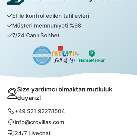
El ile kontrol edilen tatil evleri
Müşteri memnuniyeti %98
7/24 Canlı Sohbet
Size yardımcı olmaktan mutluluk
duyarız!
+49 521 92278504
info@crovillas.com
24/7 Livechat