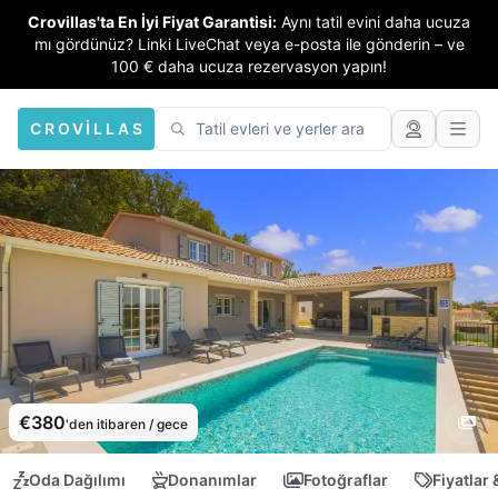
Crovillas'ta En İyi Fiyat Garantisi:
Aynı tatil evini daha ucuza
mı gördünüz? Linki LiveChat veya e-posta ile gönderin – ve
100 € daha ucuza rezervasyon yapın!
CROVILLAS
€380
'den itibaren / gece
Oda Dağılımı
Donanımlar
Fotoğraflar
Fiyatlar 