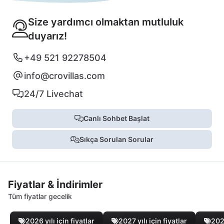
Size yardımcı olmaktan mutluluk
duyarız!
+49 521 92278504
info@crovillas.com
24/7 Livechat
Canlı Sohbet Başlat
Sıkça Sorulan Sorular
Fiyatlar & İndirimler
Tüm fiyatlar gecelik
2026 yılı için fiyatlar
2027 yılı için fiyatlar
2028