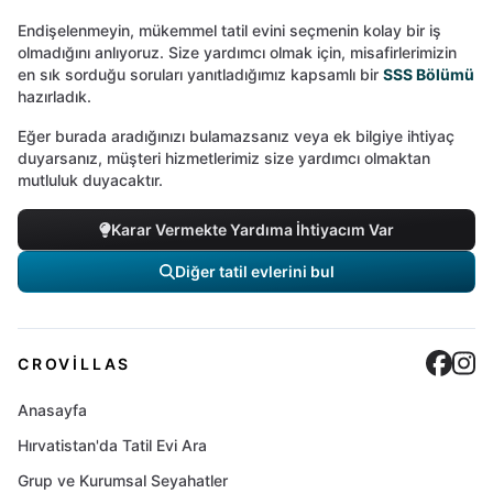
Endişelenmeyin, mükemmel tatil evini seçmenin kolay bir iş
olmadığını anlıyoruz. Size yardımcı olmak için, misafirlerimizin
en sık sorduğu soruları yanıtladığımız kapsamlı bir
SSS Bölümü
hazırladık.
Eğer burada aradığınızı bulamazsanız veya ek bilgiye ihtiyaç
duyarsanız, müşteri hizmetlerimiz size yardımcı olmaktan
mutluluk duyacaktır.
Karar Vermekte Yardıma İhtiyacım Var
Diğer tatil evlerini bul
Cro
C
CROVILLAS
Anasayfa
Hırvatistan'da Tatil Evi Ara
Grup ve Kurumsal Seyahatler