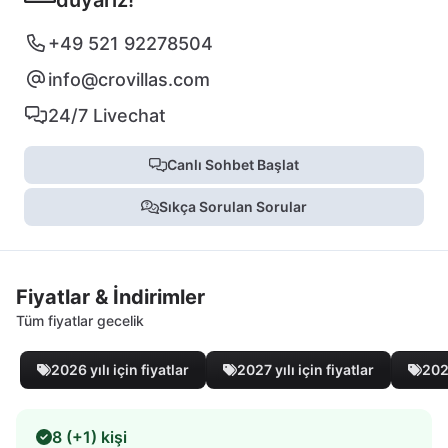
+49 521 92278504
info@crovillas.com
24/7 Livechat
Canlı Sohbet Başlat
Sıkça Sorulan Sorular
Fiyatlar & İndirimler
Tüm fiyatlar gecelik
2026 yılı için fiyatlar
2027 yılı için fiyatlar
2028
8 (+1) kişi