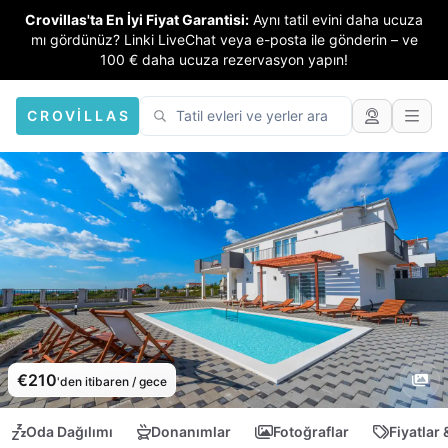
Crovillas'ta En İyi Fiyat Garantisi:
Aynı tatil evini daha ucuza
mı gördünüz? Linki LiveChat veya e-posta ile gönderin – ve
100 € daha ucuza rezervasyon yapın!
CROVILLAS
€210
'den itibaren / gece
Oda Dağılımı
Donanımlar
Fotoğraflar
Fiyatlar 