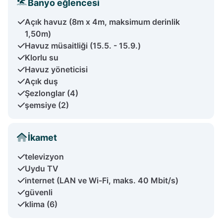
Banyo eğlencesi
Açık havuz (8m x 4m, maksimum derinlik
1,50m)
Havuz müsaitliği (15.5. - 15.9.)
Klorlu su
Havuz yöneticisi
Açık duş
Şezlonglar (4)
şemsiye (2)
İkamet
televizyon
Uydu TV
internet (LAN ve Wi-Fi, maks. 40 Mbit/s)
güvenli
klima (6)