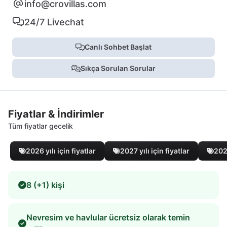
info@crovillas.com
24/7 Livechat
Canlı Sohbet Başlat
Sıkça Sorulan Sorular
Fiyatlar & İndirimler
Tüm fiyatlar gecelik
2026 yılı için fiyatlar
2027 yılı için fiyatlar
2028
8 (+1) kişi
Nevresim ve havlular ücretsiz olarak temin