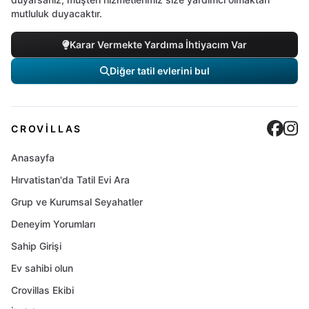
mutluluk duyacaktır.
Karar Vermekte Yardıma İhtiyacım Var
Diğer tatil evlerini bul
Cro
C
CROVILLAS
Anasayfa
Hırvatistan'da Tatil Evi Ara
Grup ve Kurumsal Seyahatler
Deneyim Yorumları
Sahip Girişi
Ev sahibi olun
Crovillas Ekibi