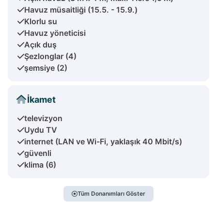
Havuz müsaitliği (15.5. - 15.9.)
Klorlu su
Havuz yöneticisi
Açık duş
Şezlonglar (4)
şemsiye (2)
İkamet
televizyon
Uydu TV
internet (LAN ve Wi-Fi, yaklaşık 40 Mbit/s)
güvenli
klima (6)
Tüm Donanımları Göster