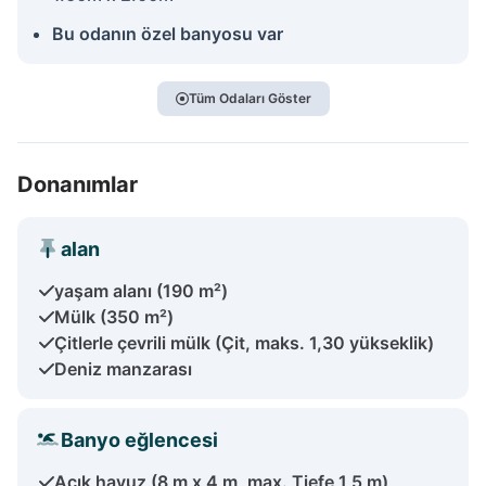
Bu odanın özel banyosu var
Tüm Odaları Göster
Donanımlar
alan
yaşam alanı (190 m²)
Mülk (350 m²)
Çitlerle çevrili mülk (Çit, maks. 1,30 yükseklik)
Deniz manzarası
Banyo eğlencesi
Açık havuz (8 m x 4 m, max. Tiefe 1,5 m)