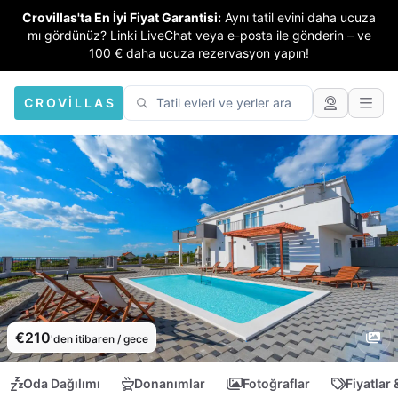
Crovillas'ta En İyi Fiyat Garantisi:
Aynı tatil evini daha ucuza
mı gördünüz? Linki LiveChat veya e-posta ile gönderin – ve
100 € daha ucuza rezervasyon yapın!
CROVILLAS
€210
'den itibaren / gece
Oda Dağılımı
Donanımlar
Fotoğraflar
Fiyatlar 