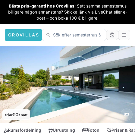
Bästa pris-garanti hos Crovillas:
Sett samma semesterhus
billigare någon annanstans? Skicka länk via LiveChat eller e-
post – och boka 100 € billigare!
CROVILLAS
€0
från
/ natt
Rumsfördelning
Utrustning
Foton
Priser & Ra