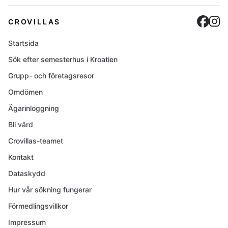
Cro
C
CROVILLAS
Startsida
Sök efter semesterhus i Kroatien
Grupp- och företagsresor
Omdömen
Ägarinloggning
Bli värd
Crovillas-teamet
Kontakt
Dataskydd
Hur vår sökning fungerar
Förmedlingsvillkor
Impressum