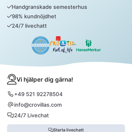
Handgranskade semesterhus
98% kundnöjdhet
24/7 livechatt
Vi hjälper dig gärna!
+49 521 92278504
info@crovillas.com
24/7 Livechat
Starta livechatt