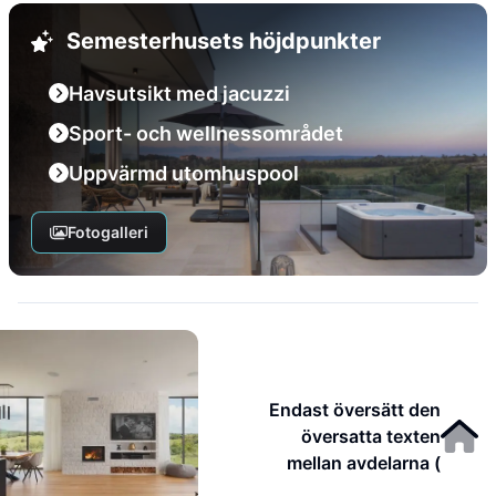
Semesterhusets höjdpunkter
Havsutsikt med jacuzzi
Sport- och wellnessområdet
Uppvärmd utomhuspool
Fotogalleri
Endast översätt den
översatta texten
mellan avdelarna (