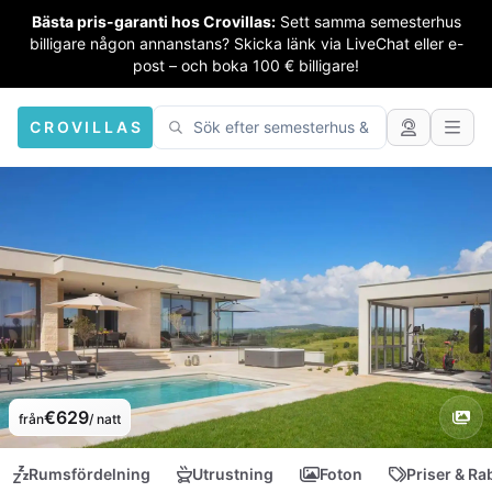
Bästa pris-garanti hos Crovillas:
Sett samma semesterhus
billigare någon annanstans? Skicka länk via LiveChat eller e-
post – och boka 100 € billigare!
CROVILLAS
€629
från
/ natt
Rumsfördelning
Utrustning
Foton
Priser & Ra