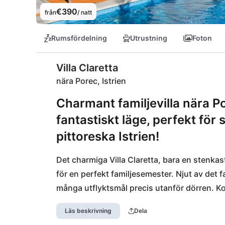
€390
från
/ natt
Rumsfördelning
Utrustning
Foton
Villa Claretta
nära Porec, Istrien
Charmant familjevilla nära 
fantastiskt läge, perfekt för
pittoreska Istrien!
Det charmiga Villa Claretta, bara en stenkas
för en perfekt familjesemester. Njut av det f
många utflyktsmål precis utanför dörren. Ko
Vabriga eller utforska livliga Novigrad. Lokal
Läs beskrivning
Dela
restaurang Kod Stelia och Konoba Pirate, b