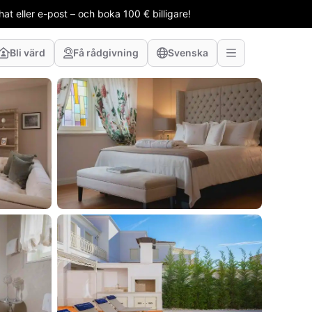
t eller e-post – och boka 100 € billigare!
Bli värd
Få rådgivning
Svenska