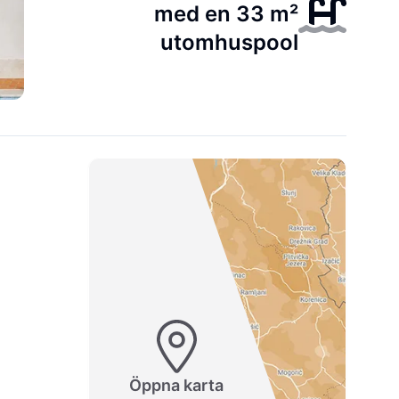
med en 33 m²
utomhuspool
Öppna karta