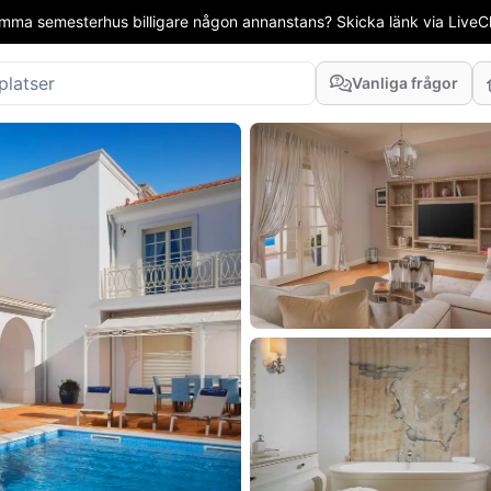
mma semesterhus billigare någon annanstans? Skicka länk via LiveCha
Vanliga frågor