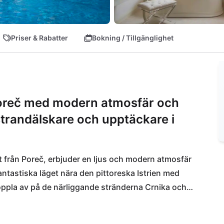
Priser & Rabatter
Bokning / Tillgänglighet
Poreč med modern atmosfär och
 strandälskare och upptäckare i
t från Poreč, erbjuder en ljus och modern atmosfär 
antastiska läget nära den pittoreska Istrien med 
ppla av på de närliggande stränderna Crnika och 
a kulinariska läckerheter väntar på dig på 
åda bekvämt belägna inom gångavstånd. För 