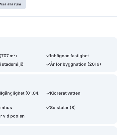
Visa alla rum
 (707 m²)
Inhägnad fastighet
i stadsmiljö
År för byggnation (2019)
llgänglighet (01.04.
Klorerat vatten
omhus
Solstolar (8)
 vid poolen