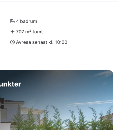
ler långt borta. Den idylliska omgivningen lockar 
v utmärkt anslutning till större städer som Rovinj 
tning!
4 badrum
707 m² tomt
Avresa senast kl. 10:00
unkter