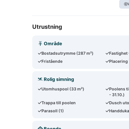
Utrustning
Område
Bostadsutrymme (287 m²)
Fastighet
Fristående
Placering 
Rolig simning
Utomhuspool (33 m²)
Poolens ti
- 31.10.)
Trappa till poolen
Dusch ut
Parasoll (1)
Handdukar
Boende