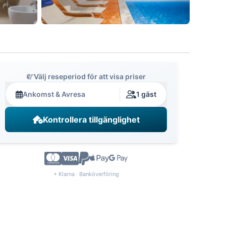
Välj reseperiod för att visa priser
Ankomst & Avresa
1 gäst
Kontrollera tillgänglighet
+ Klarna · Banköverföring