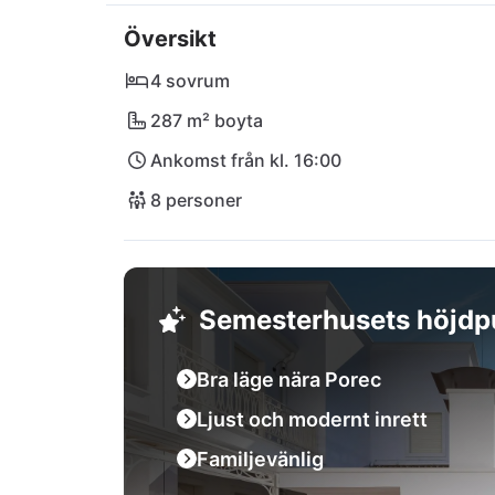
dagliga behov är matbutiken Plodine inte hel
Översikt
till promenader samtidigt som du drar nytta a
eller Pula. Här blir varje semesterdag en nju
4 sovrum
287 m² boyta
Ankomst från kl. 16:00
8 personer
Semesterhusets höjdp
Bra läge nära Porec
Ljust och modernt inrett
Familjevänlig