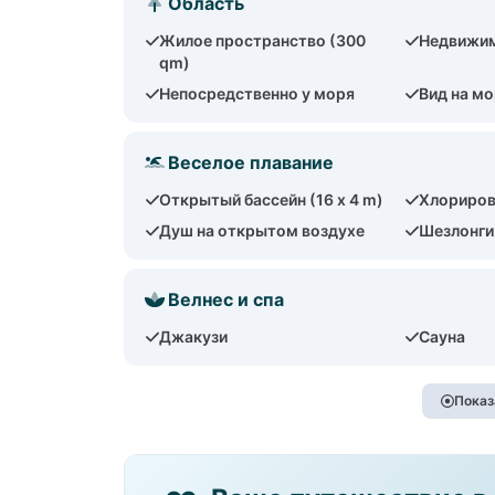
Область
Жилое пространство (300
Недвижим
qm)
Непосредственно у моря
Вид на м
Веселое плавание
Открытый бассейн (16 x 4 m)
Хлориров
Душ на открытом воздухе
Шезлонги
Велнес и спа
Джакузи
Сауна
Показ