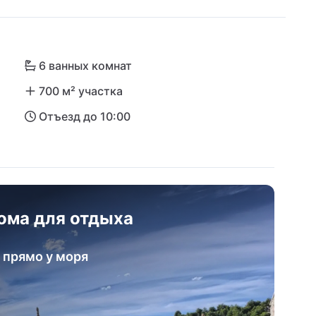
иона Шибеник. Здесь, как уже говорит 
жно добраться на автомобиле через мост в 
деляют вас всего час езды на автомобиле!
6 ванных комнат
700 м² участка
Отъезд до 10:00
ома для отдыха
 прямо у моря