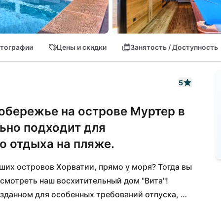
тографии
Цены и скидки
Занятость / Доступность
5
обережье на острове Муртер в
ьно подходит для
о отдыха на пляже.
ших островов Хорватии, прямо у моря? Тогда вы 
мотреть наш восхитительный дом "Вита"! 
данном для особенных требований отпуска, 
ха с великолепным видом на архипелаг 