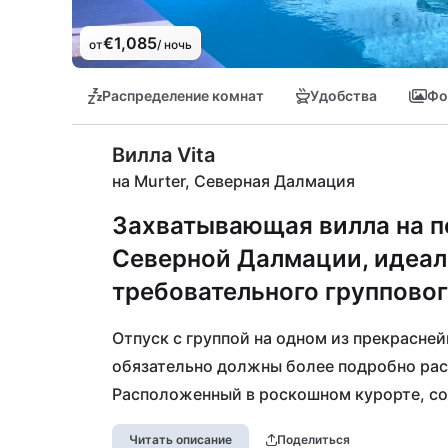
€1,085
от
/ ночь
Распределение комнат
Удобства
Фо
Вилла Vita
на Murter, Северная Далмация
Захватывающая вилла на п
Северной Далмации, идеал
требовательного групповог
Отпуск с группой на одном из прекрасней
обязательно должны более подробно расс
Расположенный в роскошном курорте, соз
мы находим этот просторный уголок отды
Читать описание
Поделиться