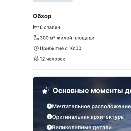
Корнати и другие прекрасные острова рег
название, нужно жить! Остров Муртер мо
Обзор
Тишно, а аэропорты в Задаре и Сплите от
6 спален
300 м² жилой площади
Прибытие с 16:00
12 человек
Основные моменты д
Мечтательное расположение
Оригинальная архитектура
Великолепные детали