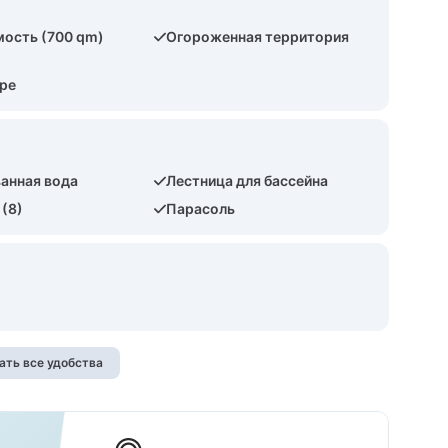
ость (700 qm)
Огороженная территория
оре
анная вода
Лестница для бассейна
 (8)
Парасоль
ать все удобства