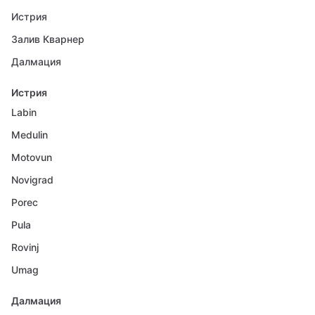
Истрия
Залив Кварнер
Далмация
Истрия
Labin
Medulin
Motovun
Novigrad
Porec
Pula
Rovinj
Umag
Далмация