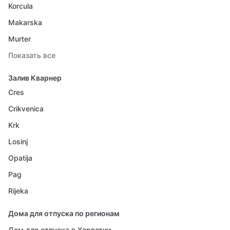
Korcula
Makarska
Murter
Показать все
Залив Кварнер
Cres
Crikvenica
Krk
Losinj
Opatija
Pag
Rijeka
Дома для отпуска по регионам
Дом для отпуска в Хорватии