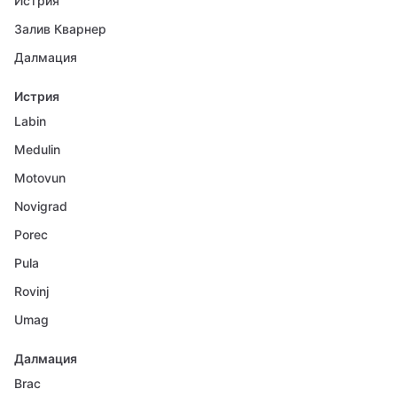
Истрия
Залив Кварнер
Далмация
Истрия
Labin
Medulin
Motovun
Novigrad
Porec
Pula
Rovinj
Umag
Далмация
Brac